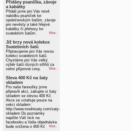
Přidány psaníčka, závoje
a kabátky
Přidali jsme pro Vás nově
nabídku psaníček ke
společenským šatům, závoje
pro nevěsty a také hřejivé
kabátky či přehozy ke
svatebním šatům.
Více..
Již brzy nová kolekce
Svatebních šatů
Připravujeme pro Vás novou
kolekci svatebních šatů.
Chystáme pro Vás velký
výběr šatů různých střihů za
velmi příjemné ceny.
Více..
Sleva 400 Kč na šaty
skladem
Pro naše fanoušky jsme
připravili akci, zakupte si šaty
skladem se slevou 400 Kč.
Akce se vztahuje pouze na
sekci skladem:
http://www.modnisaty.com/saty-
skladem Do poznámky
napište Váš nick na
facebooku a Vaše objednávka
bude snížena o 400 Kč
Více..