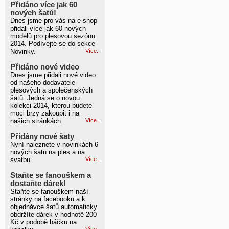
Přidáno více jak 60
nových šatů!
Dnes jsme pro vás na e-shop
přidali více jak 60 nových
modelů pro plesovou sezónu
2014. Podívejte se do sekce
Novinky.
Více..
Přidáno nové video
Dnes jsme přidali nové video
od našeho dodavatele
plesových a společenských
šatů. Jedná se o novou
kolekci 2014, kterou budete
moci brzy zakoupit i na
našich stránkách.
Více..
Přidány nové šaty
Nyní naleznete v novinkách 6
nových šatů na ples a na
svatbu.
Více..
Staňte se fanouškem a
dostaňte dárek!
Staňte se fanouškem naší
stránky na facebooku a k
objednávce šatů automaticky
obdržíte dárek v hodnotě 200
Kč v podobě háčku na
Více..