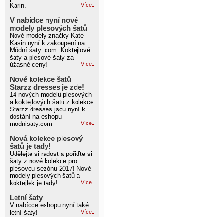
Karin.
Více..
V nabídce nyní nové
modely plesových šatů
Nové modely značky Kate
Kasin nyní k zakoupení na
Módní šaty. com. Koktejlové
šaty a plesové šaty za
úžasné ceny!
Více..
Nové kolekce šatů
Starzz dresses je zde!
14 nových modelů plesových
a koktejlových šatů z kolekce
Starzz dresses jsou nyní k
dostání na eshopu
modnisaty.com
Více..
Nová kolekce plesový
šatů je tady!
Udělejte si radost a pořiďte si
šaty z nové kolekce pro
plesovou sezónu 2017! Nové
modely plesových šatů a
koktejlek je tady!
Více..
Letní šaty
V nabídce eshopu nyní také
letní šaty!
Více..