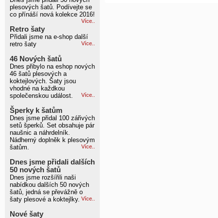
plesových šatů. Podívejte se
co přínáší nová kolekce 2016!
Více..
Retro šaty
Přidali jsme na e-shop další
retro šaty
Více..
46 Nových šatů
Dnes přibylo na eshop nových
46 šatů plesových a
koktejlových. Šaty jsou
vhodné na každkou
společenskou událost.
Více..
Šperky k šatům
Dnes jsme přidal 100 zářivých
setů šperků. Set obsahuje pár
naušnic a náhrdelník.
Nádherný doplněk k plesovým
šatům.
Více..
Dnes jsme přidali dalších
50 nových šatů
Dnes jsme rozšířili naši
nabídkou dalších 50 nových
šatů, jedná se převážně o
šaty plesové a koktejlky.
Více..
Nové šaty