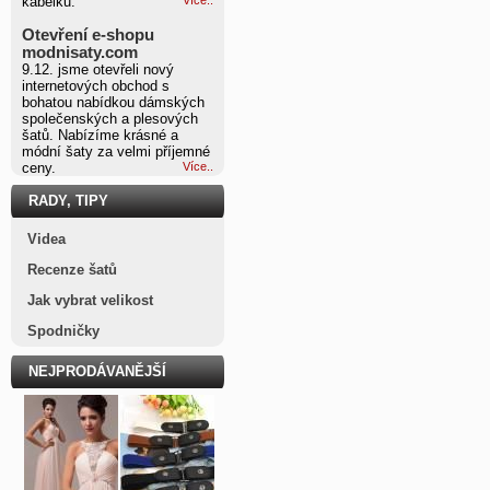
kabelku.
Otevření e-shopu
modnisaty.com
9.12. jsme otevřeli nový
internetových obchod s
bohatou nabídkou dámských
společenských a plesových
šatů. Nabízíme krásné a
módní šaty za velmi příjemné
ceny.
Více..
RADY, TIPY
Videa
Recenze šatů
Jak vybrat velikost
Spodničky
NEJPRODÁVANĚJŠÍ