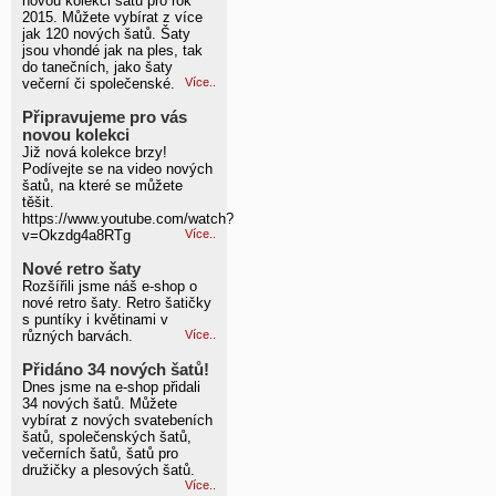
novou kolekci šatů pro rok
2015. Můžete vybírat z více
jak 120 nových šatů. Šaty
jsou vhondé jak na ples, tak
do tanečních, jako šaty
večerní či společenské.
Více..
Připravujeme pro vás
novou kolekci
Již nová kolekce brzy!
Podívejte se na video nových
šatů, na které se můžete
těšit.
https://www.youtube.com/watch?
v=Okzdg4a8RTg
Více..
Nové retro šaty
Rozšířili jsme náš e-shop o
nové retro šaty. Retro šatičky
s puntíky i květinami v
různých barvách.
Více..
Přidáno 34 nových šatů!
Dnes jsme na e-shop přidali
34 nových šatů. Můžete
vybírat z nových svatebeních
šatů, společenských šatů,
večerních šatů, šatů pro
družičky a plesových šatů.
Více..