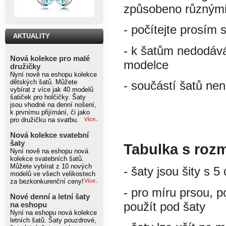
způsobeno různými 
- počítejte prosím 
AKTUALITY
- k šatům nedodáv
Nová kolekce pro malé
modelce
družičky
Nyní nově na eshopu kolekce
dětských šatů. Můžete
- součástí šatů nen
vybírat z více jak 40 modelů
šatiček pro holčičky. Šaty
jsou vhodné na denní nošení,
k prvnímu přijímání, či jako
pro družičku na svatbu.
Více..
Nová kolekce svatební
šaty
Tabulka s roz
Nyní nově na eshopu nová
kolekce svatebních šatů.
Můžete vybírat z 10 nových
- šaty jsou šity s 
modelů ve všech velikostech
za bezkonkurenční ceny!
Více..
- pro míru prsou, p
Nové denní a letní šaty
použít pod šaty
na eshopu
Nyní na eshopu nová kolekce
letních šatů. Šaty pouzdrové,