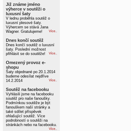
Již známe jméno
výherce v soutěži o
luxusní šaty
V lednu proběhla soutěž o
luxusní plesové šaty.
Výhercem se stává Jana
Wagner. Gratulujeme!
Více..
Dnes končí soutěž
Dnes končí soutěž o luxusní
šaty. Poslední možnost
přihlásit se do soutěže!
Více..
Omezený provoz e-
shopu
Šaty objednané po 20.1.2014
budeme odesílat nejdříve
14.2.2014
Více..
Soutěž na facebooku
Vyhlásili jsme na facebooku
soutěž pro naše fanoušky.
Podmínkou soutěže je být
fanouškem naší stránky a
také sdílet příspěvek
ohlašující soutěž. Více
podrobností o soutěži na
stránkách nebo na facebooku.
Více..