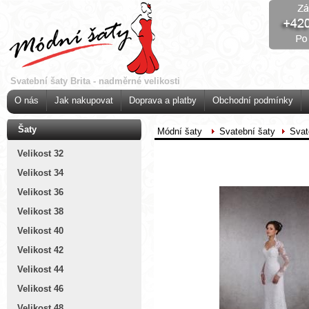
Svatební šaty Brita - nadměrné velikosti
O nás
Jak nakupovat
Doprava a platby
Obchodní podmínky
Šaty
Módní šaty
Svatební šaty
Svat
Velikost 32
Velikost 34
Velikost 36
Velikost 38
Velikost 40
Velikost 42
Velikost 44
Velikost 46
Velikost 48