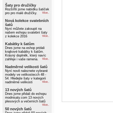
Šaty pro družičky
Rozšířili jsme nabídku šatiček
pro pro malé družičky.
Více..
Nová kolekce svatebních
šatů
Nyní můžete zakoupit na
našem eshopu svatební šaty
z kolekce 2016
Více..
Kabátky k šatům
Dnes jsme na eshop pridali
krajkové kabátky k šatům.
Krásný doplněk, který navíc
zahřeje i vaše ramena.
Více..
Nadměrné velikosti šatů
Nyní nově naleznete vybrané
modely ve velikostecch 48 -
54. Hledejte šaty v kategorii
nadměrné velikosti
Více..
13 nových šatů
Dnes jsme přidali do eshopu
modnisaty.com 13 nových
plesových a večerních šatů
Více..
50 nových šatů
Dnes jsme přidali 50 nových