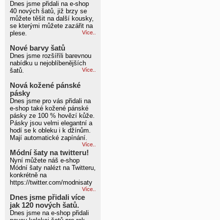
Dnes jsme přidali na e-shop
40 nových šatů, již brzy se
můžete těšit na další kousky,
se kterými můžete zazářit na
plese.
Více..
Nové barvy šatů
Dnes jsme rozšíříli barevnou
nabídku u nejoblíbenějších
šatů.
Více..
Nová kožené pánské
pásky
Dnes jsme pro vás přidali na
e-shop také kožené pánské
pásky ze 100 % hovězí kůže.
Pásky jsou velmi elegantní a
hodí se k obleku i k džínům.
Mají automatické zapínání.
Více..
Módní šaty na twitteru!
Nyní můžete náš e-shop
Módní šaty nalézt na Twitteru,
konkrétně na
https://twitter.com/modnisaty
Více..
Dnes jsme přidali více
jak 120 nových šatů.
Dnes jsme na e-shop přidali