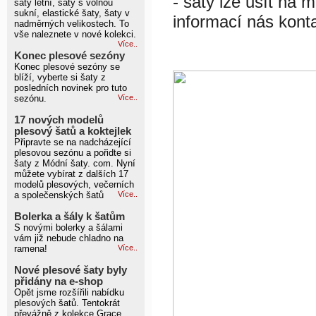
- šaty lze ušít na m
šaty letní, šaty s volnou
sukní, elastické šaty, šaty v
informací nás kont
nadměrných velikostech. To
vše naleznete v nové kolekci.
Více..
Konec plesové sezóny
Konec plesové sezóny se
blíží, vyberte si šaty z
posledních novinek pro tuto
sezónu.
Více..
17 nových modelů
plesový šatů a koktejlek
Připravte se na nadcházející
plesovou sezónu a pořidte si
šaty z Módní šaty. com. Nyní
můžete vybírat z dalších 17
modelů plesových, večerních
a společenských šatů
Více..
Bolerka a šály k šatům
S novými bolerky a šálami
vám již nebude chladno na
ramena!
Více..
Nové plesové šaty byly
přidány na e-shop
Opět jsme rozšířili nabídku
plesových šatů. Tentokrát
převážně z kolekce Grace