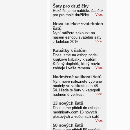
Šaty pro družičky
Rozšířili jsme nabídku šatiček
pro pro malé družičky.
Více..
Nová kolekce svatebních
šatů
Nyní můžete zakoupit na
našem eshopu svatební šaty
z kolekce 2016
Více..
Kabátky k šatům
Dnes jsme na eshop pridali
krajkové kabátky k šatům.
Krásný doplněk, který navíc
zahřeje i vaše ramena.
Více..
Nadměrné velikosti šatů
Nyní nově naleznete vybrané
modely ve velikostecch 48 -
54. Hledejte šaty v kategorii
nadměrné velikosti
Více..
13 nových šatů
Dnes jsme přidali do eshopu
modnisaty.com 13 nových
plesových a večerních šatů
Více..
50 nových šatů
Dnes jsme přidali 50 nových