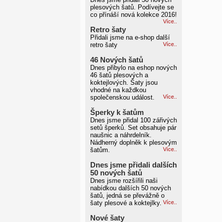
plesových šatů. Podívejte se
co přínáší nová kolekce 2016!
Více..
Retro šaty
Přidali jsme na e-shop další
retro šaty
Více..
46 Nových šatů
Dnes přibylo na eshop nových
46 šatů plesových a
koktejlových. Šaty jsou
vhodné na každkou
společenskou událost.
Více..
Šperky k šatům
Dnes jsme přidal 100 zářivých
setů šperků. Set obsahuje pár
naušnic a náhrdelník.
Nádherný doplněk k plesovým
šatům.
Více..
Dnes jsme přidali dalších
50 nových šatů
Dnes jsme rozšířili naši
nabídkou dalších 50 nových
šatů, jedná se převážně o
šaty plesové a koktejlky.
Více..
Nové šaty