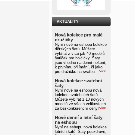
AKTUALITY
Nová kolekce pro malé
družičky
Nyní nově na eshopu kolekce
dětských šatů. Můžete
vybírat z více jak 40 modelů
šatiček pro holčičky. Šaty
jsou vhodné na denní nošení,
k prvnímu přijímání, či jako
pro družičku na svatbu.
Více..
Nová kolekce svatební
šaty
Nyní nově na eshopu nová
kolekce svatebních šatů.
Můžete vybírat z 10 nových
modelů ve všech velikostech
za bezkonkurenční ceny!
Více..
Nové denní a letní šaty
na eshopu
Nyní na eshopu nová kolekce
letních šatů. Šaty pouzdrové,