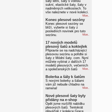
šaty letní, šaty s volnou
sukní, elastické šaty, šaty v
nadměrných velikostech. To
vše naleznete v nové kolekci.
Více..
Konec plesové sezóny
Konec plesové sezóny se
blíží, vyberte si šaty z
posledních novinek pro tuto
sezónu.
Více..
17 nových modelů
plesový šatů a koktejlek
Připravte se na nadcházející
plesovou sezónu a pořidte si
šaty z Módní šaty. com. Nyní
můžete vybírat z dalších 17
modelů plesových, večerních
a společenských šatů
Více..
Bolerka a šály k šatům
S novými bolerky a šálami
vám již nebude chladno na
ramena!
Více..
Nové plesové šaty byly
přidány na e-shop
Opět jsme rozšířili nabídku
plesových šatů. Tentokrát
převážně z kolekce Grace