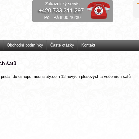
Obchodní podmínky
Časté otázky
Kontakt
ch šatů
přidali do eshopu modnisaty.com 13 nových plesových a večerních šatů