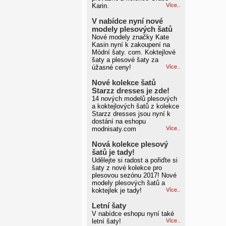
Karin.
Více..
V nabídce nyní nové
modely plesových šatů
Nové modely značky Kate
Kasin nyní k zakoupení na
Módní šaty. com. Koktejlové
šaty a plesové šaty za
úžasné ceny!
Více..
Nové kolekce šatů
Starzz dresses je zde!
14 nových modelů plesových
a koktejlových šatů z kolekce
Starzz dresses jsou nyní k
dostání na eshopu
modnisaty.com
Více..
Nová kolekce plesový
šatů je tady!
Udělejte si radost a pořiďte si
šaty z nové kolekce pro
plesovou sezónu 2017! Nové
modely plesových šatů a
koktejlek je tady!
Více..
Letní šaty
V nabídce eshopu nyní také
letní šaty!
Více..