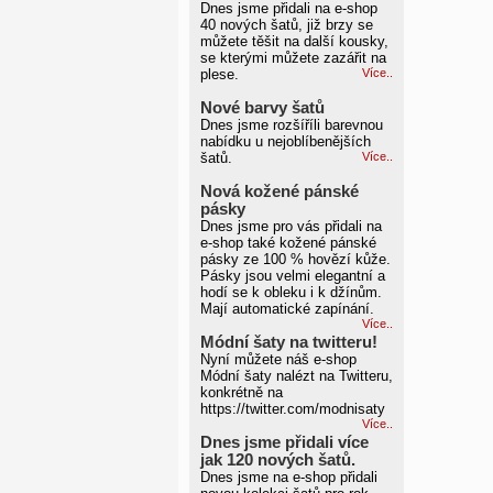
Dnes jsme přidali na e-shop
40 nových šatů, již brzy se
můžete těšit na další kousky,
se kterými můžete zazářit na
plese.
Více..
Nové barvy šatů
Dnes jsme rozšíříli barevnou
nabídku u nejoblíbenějších
šatů.
Více..
Nová kožené pánské
pásky
Dnes jsme pro vás přidali na
e-shop také kožené pánské
pásky ze 100 % hovězí kůže.
Pásky jsou velmi elegantní a
hodí se k obleku i k džínům.
Mají automatické zapínání.
Více..
Módní šaty na twitteru!
Nyní můžete náš e-shop
Módní šaty nalézt na Twitteru,
konkrétně na
https://twitter.com/modnisaty
Více..
Dnes jsme přidali více
jak 120 nových šatů.
Dnes jsme na e-shop přidali