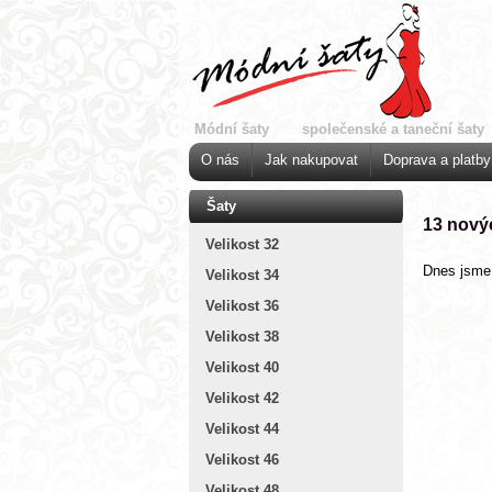
Módní šaty
společenské a taneční šaty
O nás
Jak nakupovat
Doprava a platby
Šaty
13 nový
Velikost 32
Dnes jsme 
Velikost 34
Velikost 36
Velikost 38
Velikost 40
Velikost 42
Velikost 44
Velikost 46
Velikost 48