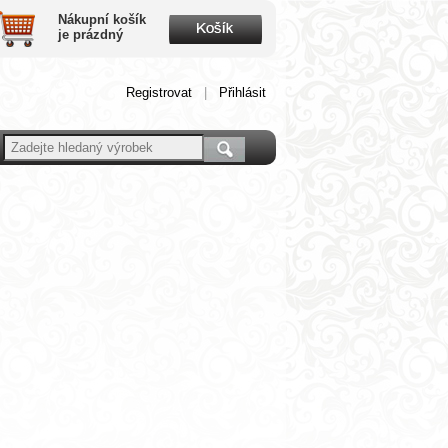
Nákupní košík
je prázdný
Registrovat
|
Přihlásit