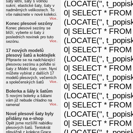
šaty letní, šaty s volnou
(LOCATE('', t_popisk
sukní, elastické šaty, šaty v
nadměrných velikostech. To
0| SELECT * FROM 
vše naleznete v nové kolekci.
Více..
(LOCATE('', t_popisk
Konec plesové sezóny
Konec plesové sezóny se
0| SELECT * FROM 
blíží, vyberte si šaty z
posledních novinek pro tuto
(LOCATE('', t_popisk
sezónu.
Více..
0| SELECT * FROM 
17 nových modelů
plesový šatů a koktejlek
(LOCATE('', t_popisk
Připravte se na nadcházející
plesovou sezónu a pořidte si
0| SELECT * FROM 
šaty z Módní šaty. com. Nyní
můžete vybírat z dalších 17
(LOCATE('', t_popisk
modelů plesových, večerních
a společenských šatů
Více..
0| SELECT * FROM 
Bolerka a šály k šatům
(LOCATE('', t_popisk
S novými bolerky a šálami
vám již nebude chladno na
0| SELECT * FROM 
ramena!
Více..
(LOCATE('', t_popisk
Nové plesové šaty byly
přidány na e-shop
0| SELECT * FROM 
Opět jsme rozšířili nabídku
plesových šatů. Tentokrát
(LOCATE('', t_popisk
převážně z kolekce Grace