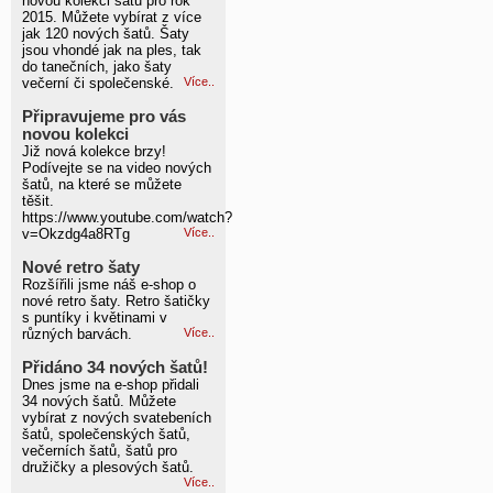
novou kolekci šatů pro rok
2015. Můžete vybírat z více
jak 120 nových šatů. Šaty
jsou vhondé jak na ples, tak
do tanečních, jako šaty
večerní či společenské.
Více..
Připravujeme pro vás
novou kolekci
Již nová kolekce brzy!
Podívejte se na video nových
šatů, na které se můžete
těšit.
https://www.youtube.com/watch?
v=Okzdg4a8RTg
Více..
Nové retro šaty
Rozšířili jsme náš e-shop o
nové retro šaty. Retro šatičky
s puntíky i květinami v
různých barvách.
Více..
Přidáno 34 nových šatů!
Dnes jsme na e-shop přidali
34 nových šatů. Můžete
vybírat z nových svatebeních
šatů, společenských šatů,
večerních šatů, šatů pro
družičky a plesových šatů.
Více..