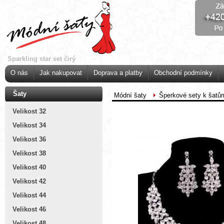
Sparkling star set čirý
O nás
Jak nakupovat
Doprava a platby
Obchodní podmínky
Šaty
Módní šaty
Šperkové sety k šatů
Velikost 32
Velikost 34
Velikost 36
Velikost 38
Velikost 40
Velikost 42
Velikost 44
Velikost 46
Velikost 48