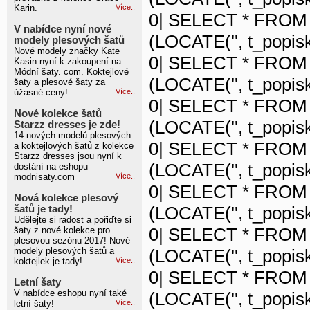
Karin.
Více..
0| SELECT * FROM 
V nabídce nyní nové
(LOCATE('', t_popisk
modely plesových šatů
Nové modely značky Kate
0| SELECT * FROM 
Kasin nyní k zakoupení na
Módní šaty. com. Koktejlové
(LOCATE('', t_popisk
šaty a plesové šaty za
úžasné ceny!
Více..
0| SELECT * FROM 
Nové kolekce šatů
(LOCATE('', t_popisk
Starzz dresses je zde!
14 nových modelů plesových
0| SELECT * FROM 
a koktejlových šatů z kolekce
Starzz dresses jsou nyní k
(LOCATE('', t_popisk
dostání na eshopu
modnisaty.com
Více..
0| SELECT * FROM 
Nová kolekce plesový
(LOCATE('', t_popisk
šatů je tady!
Udělejte si radost a pořiďte si
0| SELECT * FROM 
šaty z nové kolekce pro
plesovou sezónu 2017! Nové
modely plesových šatů a
(LOCATE('', t_popisk
koktejlek je tady!
Více..
0| SELECT * FROM 
Letní šaty
V nabídce eshopu nyní také
(LOCATE('', t_popisk
letní šaty!
Více..