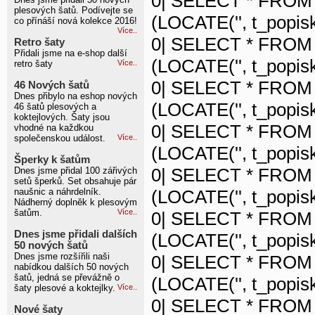
0| SELECT * FROM 
plesových šatů. Podívejte se
(LOCATE('', t_popisk
co přínáší nová kolekce 2016!
Více..
0| SELECT * FROM 
Retro šaty
Přidali jsme na e-shop další
(LOCATE('', t_popisk
retro šaty
Více..
0| SELECT * FROM 
46 Nových šatů
Dnes přibylo na eshop nových
(LOCATE('', t_popisk
46 šatů plesových a
koktejlových. Šaty jsou
0| SELECT * FROM 
vhodné na každkou
společenskou událost.
Více..
(LOCATE('', t_popisk
Šperky k šatům
0| SELECT * FROM 
Dnes jsme přidal 100 zářivých
setů šperků. Set obsahuje pár
naušnic a náhrdelník.
(LOCATE('', t_popisk
Nádherný doplněk k plesovým
šatům.
Více..
0| SELECT * FROM 
Dnes jsme přidali dalších
(LOCATE('', t_popisk
50 nových šatů
Dnes jsme rozšířili naši
0| SELECT * FROM 
nabídkou dalších 50 nových
šatů, jedná se převážně o
(LOCATE('', t_popisk
šaty plesové a koktejlky.
Více..
0| SELECT * FROM 
Nové šaty