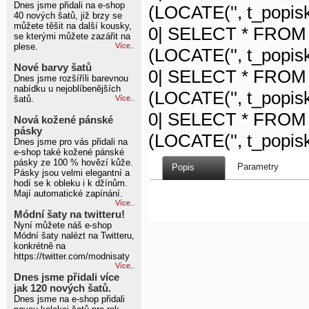
Dnes jsme přidali na e-shop
(LOCATE('', t_popisk
40 nových šatů, již brzy se
můžete těšit na další kousky,
0| SELECT * FROM 
se kterými můžete zazářit na
plese.
Více..
(LOCATE('', t_popisk
Nové barvy šatů
0| SELECT * FROM 
Dnes jsme rozšíříli barevnou
nabídku u nejoblíbenějších
(LOCATE('', t_popisk
šatů.
Více..
0| SELECT * FROM 
Nová kožené pánské
pásky
(LOCATE('', t_popisk
Dnes jsme pro vás přidali na
e-shop také kožené pánské
pásky ze 100 % hovězí kůže.
Parametry
Popis
Pásky jsou velmi elegantní a
hodí se k obleku i k džínům.
Mají automatické zapínání.
Více..
Módní šaty na twitteru!
Nyní můžete náš e-shop
Módní šaty nalézt na Twitteru,
konkrétně na
https://twitter.com/modnisaty
Více..
Dnes jsme přidali více
jak 120 nových šatů.
Dnes jsme na e-shop přidali