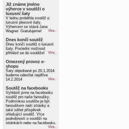
Již známe jméno
výherce v soutěži o
luxusní šaty
V lednu proběhla soutěž o
luxusní plesové šaty.
Výhercem se stává Jana
Wagner. Gratulujeme!
Více..
Dnes končí soutěž
Dnes končí soutěž o luxusní
šaty. Poslední možnost
přihlásit se do soutěže!
Více..
Omezený provoz e-
shopu
Šaty objednané po 20.1.2014
budeme odesílat nejdříve
14.2.2014
Více..
Soutěž na facebooku
Vyhlásili jsme na facebooku
soutěž pro naše fanoušky.
Podmínkou soutěže je být
fanouškem naší stránky a
také sdílet příspěvek
ohlašující soutěž. Více
podrobností o soutěži na
stránkách nebo na facebooku.
Více..