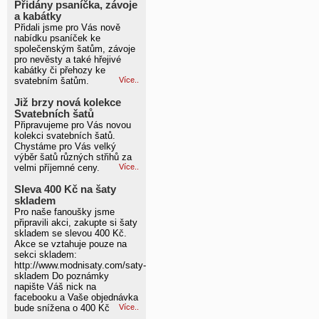
Přidány psaníčka, závoje
a kabátky
Přidali jsme pro Vás nově
nabídku psaníček ke
společenským šatům, závoje
pro nevěsty a také hřejivé
kabátky či přehozy ke
svatebním šatům.
Více..
Již brzy nová kolekce
Svatebních šatů
Připravujeme pro Vás novou
kolekci svatebních šatů.
Chystáme pro Vás velký
výběr šatů různých střihů za
velmi příjemné ceny.
Více..
Sleva 400 Kč na šaty
skladem
Pro naše fanoušky jsme
připravili akci, zakupte si šaty
skladem se slevou 400 Kč.
Akce se vztahuje pouze na
sekci skladem:
http://www.modnisaty.com/saty-
skladem Do poznámky
napište Váš nick na
facebooku a Vaše objednávka
bude snížena o 400 Kč
Více..