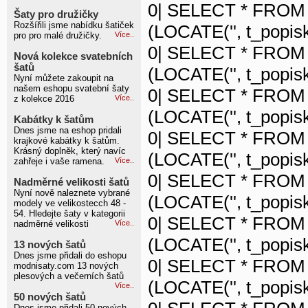
0| SELECT * FROM 
Šaty pro družičky
Rozšířili jsme nabídku šatiček
(LOCATE('', t_popisk
pro pro malé družičky.
Více..
0| SELECT * FROM 
Nová kolekce svatebních
šatů
(LOCATE('', t_popisk
Nyní můžete zakoupit na
našem eshopu svatební šaty
0| SELECT * FROM 
z kolekce 2016
Více..
(LOCATE('', t_popisk
Kabátky k šatům
Dnes jsme na eshop pridali
0| SELECT * FROM 
krajkové kabátky k šatům.
Krásný doplněk, který navíc
(LOCATE('', t_popisk
zahřeje i vaše ramena.
Více..
0| SELECT * FROM 
Nadměrné velikosti šatů
Nyní nově naleznete vybrané
(LOCATE('', t_popisk
modely ve velikostecch 48 -
54. Hledejte šaty v kategorii
0| SELECT * FROM 
nadměrné velikosti
Více..
(LOCATE('', t_popisk
13 nových šatů
Dnes jsme přidali do eshopu
0| SELECT * FROM 
modnisaty.com 13 nových
plesových a večerních šatů
(LOCATE('', t_popisk
Více..
50 nových šatů
Dnes jsme přidali 50 nových