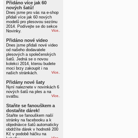
Přidáno více jak 60
nových šatů!
Dnes jsme pro vás na e-shop
přidali více jak 60 nových
modelů pro plesovou sezónu
2014. Podívejte se do sekce
Novinky.
Více..
Přidáno nové video
Dnes jsme přidali nové video
od našeho dodavatele
plesových a společenských
šatů. Jedná se o novou
kolekci 2014, kterou budete
moci brzy zakoupit i na
našich stránkách.
Více..
Přidány nové šaty
Nyní naleznete v novinkách 6
nových šatů na ples a na
svatbu.
Více..
Staňte se fanouškem a
dostaňte dárek!
Staňte se fanouškem naší
stránky na facebooku a k
objednávce šatů automaticky
obdržíte dárek v hodnotě 200
Kč v podobě háčku na
Více..