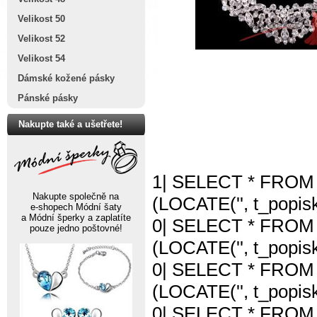
Velikost 50
Velikost 52
Velikost 54
Dámské kožené pásky
Pánské pásky
Nakupte také a ušetřete!
1| SELECT * FROM 
Nakupte společně na
(LOCATE('', t_popisk
e-shopech Módní šaty
a Módní šperky a zaplatíte
0| SELECT * FROM 
pouze jedno poštovné!
(LOCATE('', t_popisk
0| SELECT * FROM 
(LOCATE('', t_popisk
0| SELECT * FROM 