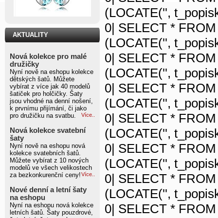
(LOCATE('', t_popisk
0| SELECT * FROM 
AKTUALITY
(LOCATE('', t_popisk
0| SELECT * FROM 
Nová kolekce pro malé
družičky
(LOCATE('', t_popisk
Nyní nově na eshopu kolekce
dětských šatů. Můžete
0| SELECT * FROM 
vybírat z více jak 40 modelů
šatiček pro holčičky. Šaty
(LOCATE('', t_popisk
jsou vhodné na denní nošení,
k prvnímu přijímání, či jako
0| SELECT * FROM 
pro družičku na svatbu.
Více..
(LOCATE('', t_popisk
Nová kolekce svatební
šaty
0| SELECT * FROM 
Nyní nově na eshopu nová
kolekce svatebních šatů.
(LOCATE('', t_popisk
Můžete vybírat z 10 nových
modelů ve všech velikostech
za bezkonkurenční ceny!
Více..
0| SELECT * FROM 
Nové denní a letní šaty
(LOCATE('', t_popisk
na eshopu
Nyní na eshopu nová kolekce
0| SELECT * FROM 
letních šatů. Šaty pouzdrové,