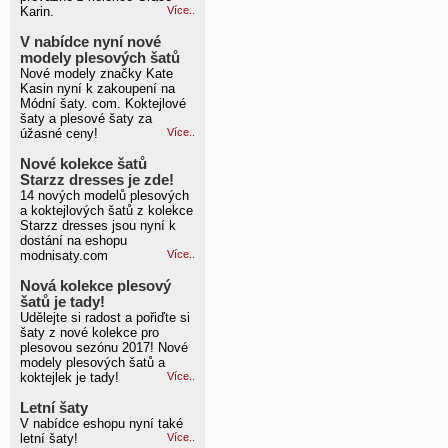
Karin.
Více..
V nabídce nyní nové
modely plesových šatů
Nové modely značky Kate
Kasin nyní k zakoupení na
Módní šaty. com. Koktejlové
šaty a plesové šaty za
úžasné ceny!
Více..
Nové kolekce šatů
Starzz dresses je zde!
14 nových modelů plesových
a koktejlových šatů z kolekce
Starzz dresses jsou nyní k
dostání na eshopu
modnisaty.com
Více..
Nová kolekce plesový
šatů je tady!
Udělejte si radost a pořiďte si
šaty z nové kolekce pro
plesovou sezónu 2017! Nové
modely plesových šatů a
koktejlek je tady!
Více..
Letní šaty
V nabídce eshopu nyní také
letní šaty!
Více..