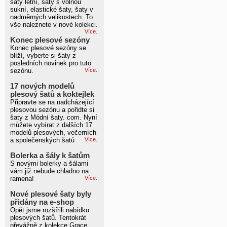
šaty letní, šaty s volnou
sukní, elastické šaty, šaty v
nadměrných velikostech. To
vše naleznete v nové kolekci.
Více..
Konec plesové sezóny
Konec plesové sezóny se
blíží, vyberte si šaty z
posledních novinek pro tuto
sezónu.
Více..
17 nových modelů
plesový šatů a koktejlek
Připravte se na nadcházející
plesovou sezónu a pořidte si
šaty z Módní šaty. com. Nyní
můžete vybírat z dalších 17
modelů plesových, večerních
a společenských šatů
Více..
Bolerka a šály k šatům
S novými bolerky a šálami
vám již nebude chladno na
ramena!
Více..
Nové plesové šaty byly
přidány na e-shop
Opět jsme rozšířili nabídku
plesových šatů. Tentokrát
převážně z kolekce Grace