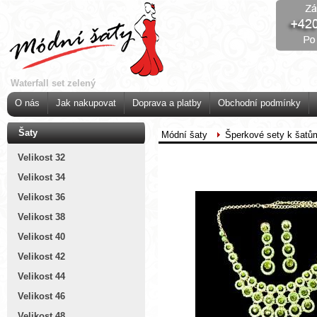
Waterfall set zelený
O nás
Jak nakupovat
Doprava a platby
Obchodní podmínky
Šaty
Módní šaty
Šperkové sety k šatů
Velikost 32
Velikost 34
Velikost 36
Velikost 38
Velikost 40
Velikost 42
Velikost 44
Velikost 46
Velikost 48