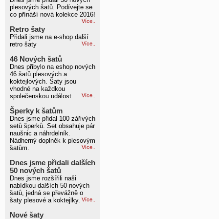
plesových šatů. Podívejte se
co přínáší nová kolekce 2016!
Více..
Retro šaty
Přidali jsme na e-shop další
retro šaty
Více..
46 Nových šatů
Dnes přibylo na eshop nových
46 šatů plesových a
koktejlových. Šaty jsou
vhodné na každkou
společenskou událost.
Více..
Šperky k šatům
Dnes jsme přidal 100 zářivých
setů šperků. Set obsahuje pár
naušnic a náhrdelník.
Nádherný doplněk k plesovým
šatům.
Více..
Dnes jsme přidali dalších
50 nových šatů
Dnes jsme rozšířili naši
nabídkou dalších 50 nových
šatů, jedná se převážně o
šaty plesové a koktejlky.
Více..
Nové šaty