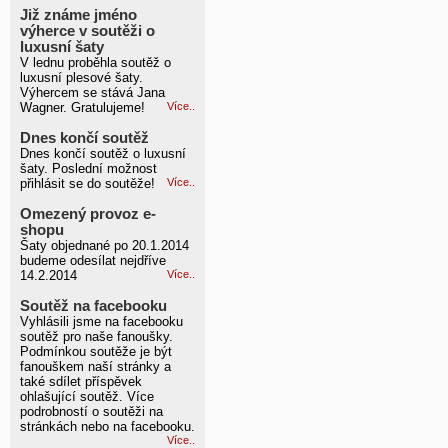
Již známe jméno
výherce v soutěži o
luxusní šaty
V lednu proběhla soutěž o
luxusní plesové šaty.
Výhercem se stává Jana
Wagner. Gratulujeme!
Více..
Dnes končí soutěž
Dnes končí soutěž o luxusní
šaty. Poslední možnost
přihlásit se do soutěže!
Více..
Omezený provoz e-
shopu
Šaty objednané po 20.1.2014
budeme odesílat nejdříve
14.2.2014
Více..
Soutěž na facebooku
Vyhlásili jsme na facebooku
soutěž pro naše fanoušky.
Podmínkou soutěže je být
fanouškem naší stránky a
také sdílet příspěvek
ohlašující soutěž. Více
podrobností o soutěži na
stránkách nebo na facebooku.
Více..