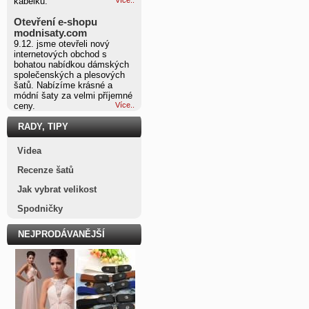
kabelku.
Otevření e-shopu
modnisaty.com
9.12. jsme otevřeli nový
internetových obchod s
bohatou nabídkou dámských
společenských a plesových
šatů. Nabízíme krásné a
módní šaty za velmi příjemné
ceny.
Více..
RADY, TIPY
Videa
Recenze šatů
Jak vybrat velikost
Spodničky
NEJPRODÁVANĚJŠÍ