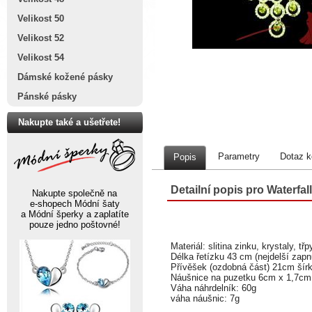
Velikost 50
Velikost 52
Velikost 54
Dámské kožené pásky
Pánské pásky
Nakupte také a ušetřete!
Parametry
Dotaz k
Popis
Detailní popis pro Waterfall
Nakupte společně na
e-shopech Módní šaty
a Módní šperky a zaplatíte
pouze jedno poštovné!
Materiál: slitina zinku, krystaly, t
Délka řetízku 43 cm (nejdelší zapn
Přívěšek (ozdobná část) 21cm šír
Náušnice na puzetku 6cm x 1,7cm
Váha náhrdelník: 60g
váha náušnic: 7g