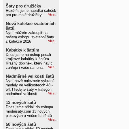
Šaty pro družičky
Rozšířili jsme nabídku šatiček
pro pro malé družičky.
Více..
Nová kolekce svatebních
šatů
Nyní můžete zakoupit na
našem eshopu svatební šaty
z kolekce 2016
Více..
Kabátky k šatům
Dnes jsme na eshop pridali
krajkové kabátky k šatům.
Krásný doplněk, který navíc
zahřeje i vaše ramena.
Více..
Nadměrné velikosti šatů
Nyní nově naleznete vybrané
modely ve velikostecch 48 -
54. Hledejte šaty v kategorii
nadměrné velikosti
Více..
13 nových šatů
Dnes jsme přidali do eshopu
modnisaty.com 13 nových
plesových a večerních šatů
Více..
50 nových šatů
Dnes jsme přidali 50 nových