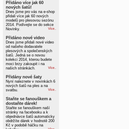
Přidáno více jak 60
nových šatů!
Dnes jsme pro vás na e-shop
přidali více jak 60 nových
modelů pro plesovou sezónu
2014. Podívejte se do sekce
Novinky.
Více..
Přidáno nové video
Dnes jsme přidali nové video
od našeho dodavatele
plesových a společenských
šatů. Jedná se o novou
kolekci 2014, kterou budete
moci brzy zakoupit i na
našich stránkách.
Více..
Přidány nové šaty
Nyní naleznete v novinkách 6
nových šatů na ples a na
svatbu.
Více..
Staňte se fanouškem a
dostaňte dárek!
Staňte se fanouškem naší
stránky na facebooku a k
objednávce šatů automaticky
obdržíte dárek v hodnotě 200
Kč v podobě háčku na
Více..