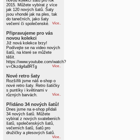
novou kolekci šatů pro rok
2015. Můžete vybírat z více
jak 120 nových šatů. Šaty
jsou vhondé jak na ples, tak
do tanečních, jako šaty
večerní či společenské.
Více..
Připravujeme pro vás
novou kolekci
Již nová kolekce brzy!
Podívejte se na video nových
šatů, na které se můžete
těšit.
https://www.youtube.com/watch?
v=Okzdg4a8RTg
Více..
Nové retro šaty
Rozšířili jsme náš e-shop o
nové retro šaty. Retro šatičky
s puntíky i květinami v
různých barvách.
Více..
Přidáno 34 nových šatů!
Dnes jsme na e-shop přidali
34 nových šatů. Můžete
vybírat z nových svatebeních
šatů, společenských šatů,
večerních šatů, šatů pro
družičky a plesových šatů.
Více..