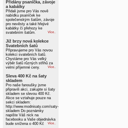
Přidány psaníčka, závoje
a kabátky
Přidali jsme pro Vás nově
nabídku psaníček ke
společenským šatům, závoje
pro nevěsty a také hřejivé
kabátky či přehozy ke
svatebním šatům.
Více..
Již brzy nová kolekce
Svatebních šatů
Připravujeme pro Vás novou
kolekci svatebních šatů.
Chystáme pro Vás velký
výběr šatů různých střihů za
velmi příjemné ceny.
Více..
Sleva 400 Kč na šaty
skladem
Pro naše fanoušky jsme
připravili akci, zakupte si šaty
skladem se slevou 400 Kč.
Akce se vztahuje pouze na
sekci skladem:
http://www.modnisaty.com/saty-
skladem Do poznámky
napište Váš nick na
facebooku a Vaše objednávka
bude snížena o 400 Kč
Více..