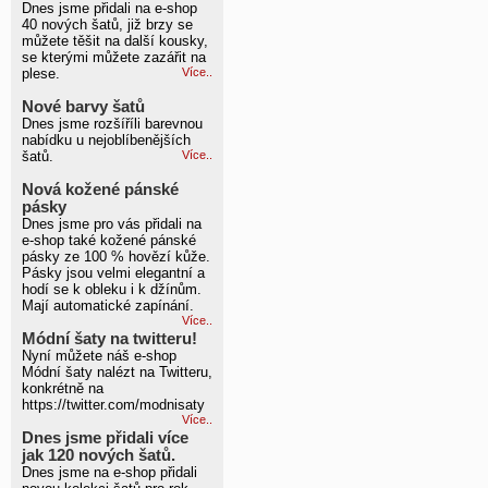
Dnes jsme přidali na e-shop
40 nových šatů, již brzy se
můžete těšit na další kousky,
se kterými můžete zazářit na
plese.
Více..
Nové barvy šatů
Dnes jsme rozšíříli barevnou
nabídku u nejoblíbenějších
šatů.
Více..
Nová kožené pánské
pásky
Dnes jsme pro vás přidali na
e-shop také kožené pánské
pásky ze 100 % hovězí kůže.
Pásky jsou velmi elegantní a
hodí se k obleku i k džínům.
Mají automatické zapínání.
Více..
Módní šaty na twitteru!
Nyní můžete náš e-shop
Módní šaty nalézt na Twitteru,
konkrétně na
https://twitter.com/modnisaty
Více..
Dnes jsme přidali více
jak 120 nových šatů.
Dnes jsme na e-shop přidali