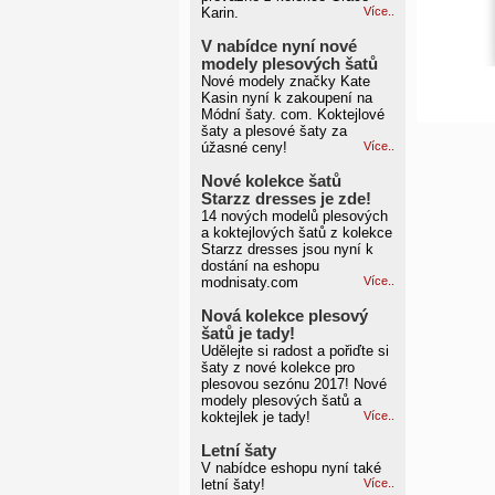
Karin.
Více..
V nabídce nyní nové
modely plesových šatů
Nové modely značky Kate
Kasin nyní k zakoupení na
Módní šaty. com. Koktejlové
šaty a plesové šaty za
úžasné ceny!
Více..
Nové kolekce šatů
Starzz dresses je zde!
14 nových modelů plesových
a koktejlových šatů z kolekce
Starzz dresses jsou nyní k
dostání na eshopu
modnisaty.com
Více..
Nová kolekce plesový
šatů je tady!
Udělejte si radost a pořiďte si
šaty z nové kolekce pro
plesovou sezónu 2017! Nové
modely plesových šatů a
koktejlek je tady!
Více..
Letní šaty
V nabídce eshopu nyní také
letní šaty!
Více..