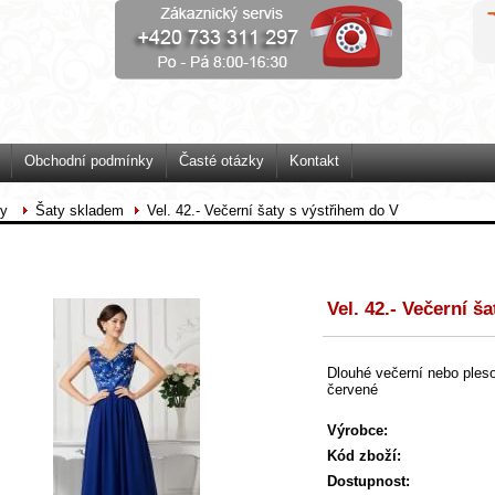
Obchodní podmínky
Časté otázky
Kontakt
ty
Šaty skladem
Vel. 42.- Večerní šaty s výstřihem do V
Vel. 42.- Večerní š
Dlouhé večerní nebo pleso
červené
Výrobce:
Kód zboží:
Dostupnost: