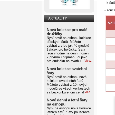
- k ša
- součá
AKTUALITY
Nová kolekce pro malé
družičky
Nyní nově na eshopu kolekce
dětských šatů. Můžete
vybírat z více jak 40 modelů
šatiček pro holčičky. Šaty
jsou vhodné na denní nošení,
k prvnímu přijímání, či jako
pro družičku na svatbu.
Více..
Nová kolekce svatební
šaty
Nyní nově na eshopu nová
kolekce svatebních šatů.
Můžete vybírat z 10 nových
modelů ve všech velikostech
za bezkonkurenční ceny!
Více..
Nové denní a letní šaty
na eshopu
Nyní na eshopu nová kolekce
letních šatů. Šaty pouzdrové,