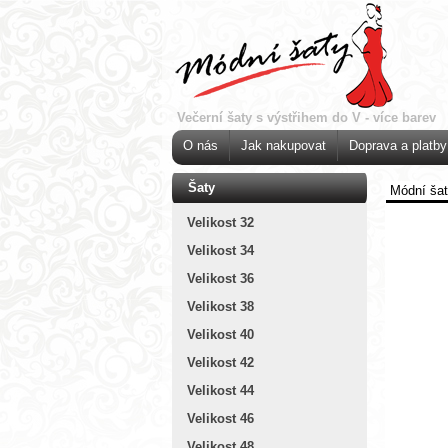
Večerní šaty s výstřihem do V - více barev
O nás
Jak nakupovat
Doprava a platby
Šaty
Módní ša
Velikost 32
Velikost 34
Velikost 36
Velikost 38
Velikost 40
Velikost 42
Velikost 44
Velikost 46
Velikost 48