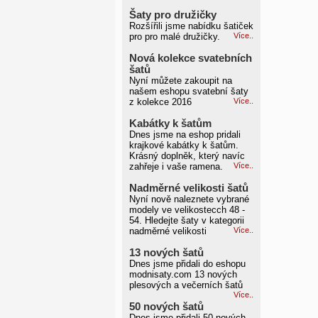
Šaty pro družičky
Rozšířili jsme nabídku šatiček
pro pro malé družičky.
Více..
Nová kolekce svatebních
šatů
Nyní můžete zakoupit na
našem eshopu svatební šaty
z kolekce 2016
Více..
Kabátky k šatům
Dnes jsme na eshop pridali
krajkové kabátky k šatům.
Krásný doplněk, který navíc
zahřeje i vaše ramena.
Více..
Nadměrné velikosti šatů
Nyní nově naleznete vybrané
modely ve velikostecch 48 -
54. Hledejte šaty v kategorii
nadměrné velikosti
Více..
13 nových šatů
Dnes jsme přidali do eshopu
modnisaty.com 13 nových
plesových a večerních šatů
Více..
50 nových šatů
Dnes jsme přidali 50 nových