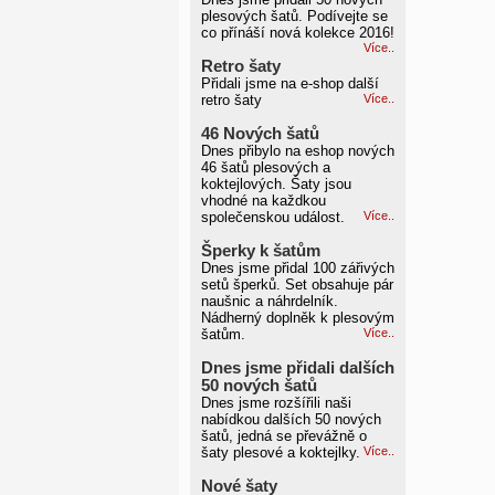
plesových šatů. Podívejte se
co přínáší nová kolekce 2016!
Více..
Retro šaty
Přidali jsme na e-shop další
retro šaty
Více..
46 Nových šatů
Dnes přibylo na eshop nových
46 šatů plesových a
koktejlových. Šaty jsou
vhodné na každkou
společenskou událost.
Více..
Šperky k šatům
Dnes jsme přidal 100 zářivých
setů šperků. Set obsahuje pár
naušnic a náhrdelník.
Nádherný doplněk k plesovým
šatům.
Více..
Dnes jsme přidali dalších
50 nových šatů
Dnes jsme rozšířili naši
nabídkou dalších 50 nových
šatů, jedná se převážně o
šaty plesové a koktejlky.
Více..
Nové šaty