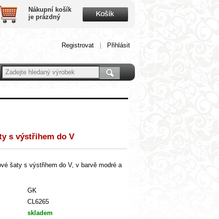
Nákupní košík
je prázdný
Registrovat
|
Přihlásit
aty s výstřihem do V
vé šaty s výstřihem do V, v barvě modré a
GK
CL6265
skladem