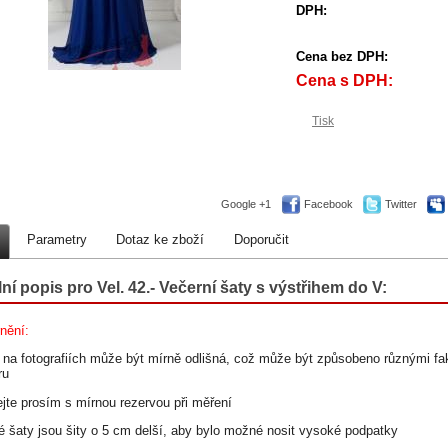
DPH:
Cena bez DPH:
Cena s DPH:
Tisk
Google +1
Facebook
Twitter
Parametry
Dotaz ke zboží
Doporučit
lní popis pro Vel. 42.- Večerní šaty s výstřihem do V:
nění:
a na fotografiích může být mírně odlišná, což může být způsobeno různými fak
ru
ejte prosím s mírnou rezervou při měření
hé šaty jsou šity o 5 cm delší, aby bylo možné nosit vysoké podpatky