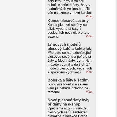
šaty letní, šaty s volnou
sukní, elastické šaty, šaty v
nadměrných velikostech. To
vše naleznete v nové kolekci.
Více..
Konec plesové sezóny
Konec plesové sezóny se
blíží, vyberte si šaty z
posledních novinek pro tuto
sezónu.
Více..
17 nových modelů
plesový šatů a koktejlek
Připravte se na nadcházející
plesovou sezónu a pořidte si
šaty z Módní šaty. com. Nyní
můžete vybírat z dalších 17
modelů plesových, večerních
a společenských šatů
Více..
Bolerka a šály k šatům
S novými bolerky a šálami
vám již nebude chladno na
ramena!
Více..
Nové plesové šaty byly
přidány na e-shop
Opět jsme rozšířili nabídku
plesových šatů. Tentokrát
převážně z kolekce Grace