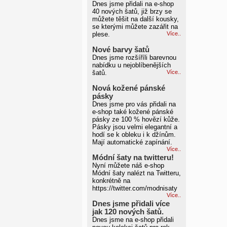
Dnes jsme přidali na e-shop
40 nových šatů, již brzy se
můžete těšit na další kousky,
se kterými můžete zazářit na
plese.
Více..
Nové barvy šatů
Dnes jsme rozšíříli barevnou
nabídku u nejoblíbenějších
šatů.
Více..
Nová kožené pánské
pásky
Dnes jsme pro vás přidali na
e-shop také kožené pánské
pásky ze 100 % hovězí kůže.
Pásky jsou velmi elegantní a
hodí se k obleku i k džínům.
Mají automatické zapínání.
Více..
Módní šaty na twitteru!
Nyní můžete náš e-shop
Módní šaty nalézt na Twitteru,
konkrétně na
https://twitter.com/modnisaty
Více..
Dnes jsme přidali více
jak 120 nových šatů.
Dnes jsme na e-shop přidali