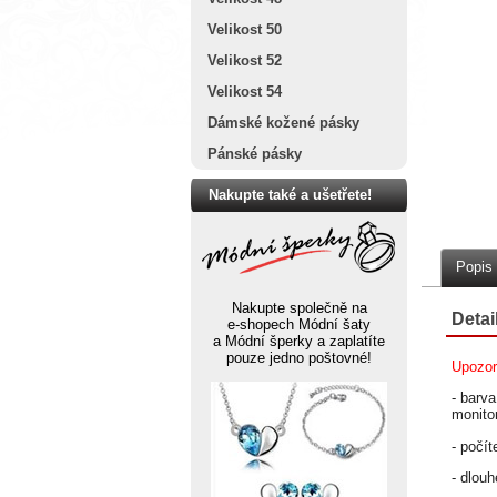
Velikost 50
Velikost 52
Velikost 54
Dámské kožené pásky
Pánské pásky
Nakupte také a ušetřete!
Popis
Nakupte společně na
Detai
e-shopech Módní šaty
a Módní šperky a zaplatíte
pouze jedno poštovné!
Upozor
- barv
monito
- počít
- dlou