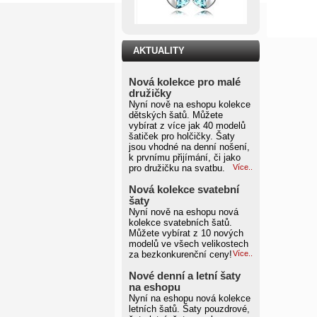
AKTUALITY
Nová kolekce pro malé
družičky
Nyní nově na eshopu kolekce
dětských šatů. Můžete
vybírat z více jak 40 modelů
šatiček pro holčičky. Šaty
jsou vhodné na denní nošení,
k prvnímu přijímání, či jako
pro družičku na svatbu.
Více..
Nová kolekce svatební
šaty
Nyní nově na eshopu nová
kolekce svatebních šatů.
Můžete vybírat z 10 nových
modelů ve všech velikostech
za bezkonkurenční ceny!
Více..
Nové denní a letní šaty
na eshopu
Nyní na eshopu nová kolekce
letních šatů. Šaty pouzdrové,