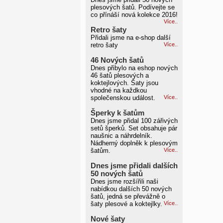
plesových šatů. Podívejte se
co přínáší nová kolekce 2016!
Více..
Retro šaty
Přidali jsme na e-shop další
retro šaty
Více..
46 Nových šatů
Dnes přibylo na eshop nových
46 šatů plesových a
koktejlových. Šaty jsou
vhodné na každkou
společenskou událost.
Více..
Šperky k šatům
Dnes jsme přidal 100 zářivých
setů šperků. Set obsahuje pár
naušnic a náhrdelník.
Nádherný doplněk k plesovým
šatům.
Více..
Dnes jsme přidali dalších
50 nových šatů
Dnes jsme rozšířili naši
nabídkou dalších 50 nových
šatů, jedná se převážně o
šaty plesové a koktejlky.
Více..
Nové šaty