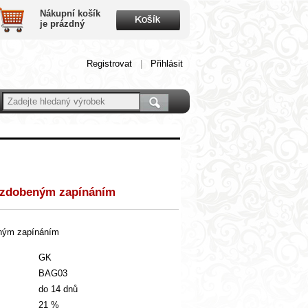
Nákupní košík
je prázdný
Registrovat
|
Přihlásit
 zdobeným zapínáním
eným zapínáním
GK
BAG03
do 14 dnů
21 %