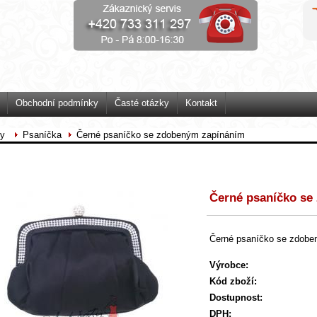
Obchodní podmínky
Časté otázky
Kontakt
ty
Psaníčka
Černé psaníčko se zdobeným zapínáním
Černé psaníčko se
Černé psaníčko se zdob
Výrobce:
Kód zboží:
Dostupnost:
DPH: