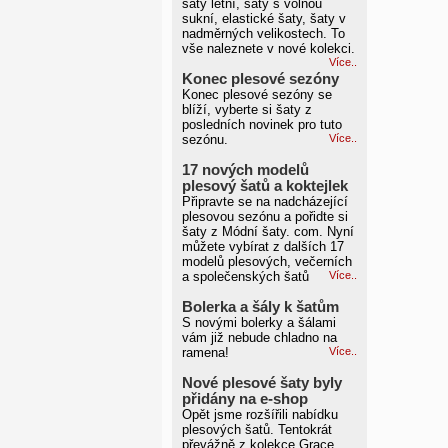
šaty letní, šaty s volnou
sukní, elastické šaty, šaty v
nadměrných velikostech. To
vše naleznete v nové kolekci.
Více..
Konec plesové sezóny
Konec plesové sezóny se
blíží, vyberte si šaty z
posledních novinek pro tuto
sezónu.
Více..
17 nových modelů
plesový šatů a koktejlek
Připravte se na nadcházející
plesovou sezónu a pořidte si
šaty z Módní šaty. com. Nyní
můžete vybírat z dalších 17
modelů plesových, večerních
a společenských šatů
Více..
Bolerka a šály k šatům
S novými bolerky a šálami
vám již nebude chladno na
ramena!
Více..
Nové plesové šaty byly
přidány na e-shop
Opět jsme rozšířili nabídku
plesových šatů. Tentokrát
převážně z kolekce Grace