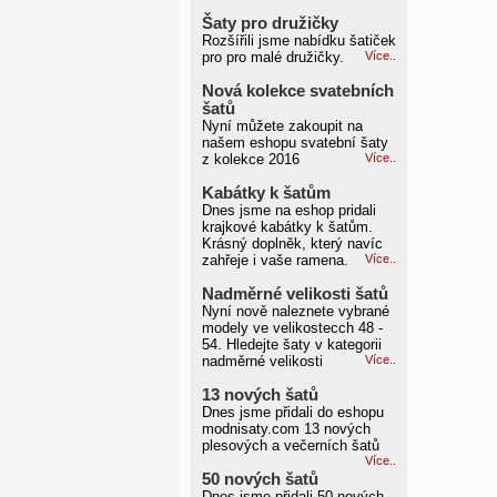
Šaty pro družičky
Rozšířili jsme nabídku šatiček
pro pro malé družičky.
Více..
Nová kolekce svatebních
šatů
Nyní můžete zakoupit na
našem eshopu svatební šaty
z kolekce 2016
Více..
Kabátky k šatům
Dnes jsme na eshop pridali
krajkové kabátky k šatům.
Krásný doplněk, který navíc
zahřeje i vaše ramena.
Více..
Nadměrné velikosti šatů
Nyní nově naleznete vybrané
modely ve velikostecch 48 -
54. Hledejte šaty v kategorii
nadměrné velikosti
Více..
13 nových šatů
Dnes jsme přidali do eshopu
modnisaty.com 13 nových
plesových a večerních šatů
Více..
50 nových šatů
Dnes jsme přidali 50 nových