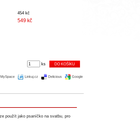
454 kč
549 kč
ks
MySpace
Linkuj.cz
Delicious
Google
lze použít jako psaníčko na svatbu, pro