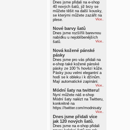
Dnes jsme přidali na e-shop
40 nových šatů, již brzy se
můžete těšit na další kousky,
se kterými můžete zazářit na
plese.
Více..
Nové barvy šatů
Dnes jsme rozšíříli barevnou
nabídku u nejoblíbenějších
šatů.
Více..
Nová kožené pánské
pásky
Dnes jsme pro vás přidali na
e-shop také kožené pánské
pásky ze 100 % hovězí kůže.
Pásky jsou velmi elegantní a
hodí se k obleku i k džínům.
Mají automatické zapínání.
Více..
Módní šaty na twitteru!
Nyní můžete náš e-shop
Módní šaty nalézt na Twitteru,
konkrétně na
https://twitter.com/modnisaty
Více..
Dnes jsme přidali více
jak 120 nových šatů.
Dnes jsme na e-shop přidali