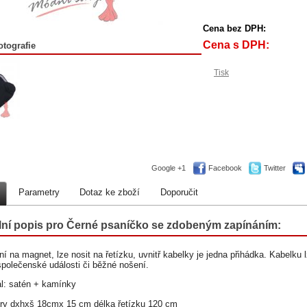
Cena bez DPH:
Cena s DPH:
otografie
Tisk
Google +1
Facebook
Twitter
Parametry
Dotaz ke zboží
Doporučit
lní popis pro Černé psaníčko se zdobeným zapínáním:
í na magnet, lze nosit na řetízku, uvnitř kabelky je jedna přihádka. Kabelku 
společenské události či běžné nošení.
ál: satén + kamínky
y dxhxš 18cmx 15 cm délka řetízku 120 cm