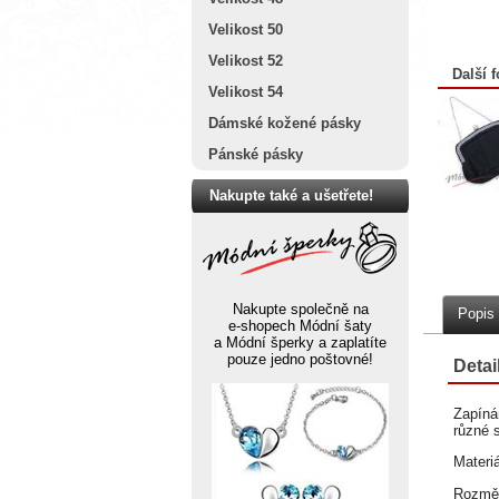
Velikost 50
Velikost 52
Další f
Velikost 54
Dámské kožené pásky
Pánské pásky
Nakupte také a ušetřete!
Nakupte společně na
Popis
e-shopech Módní šaty
a Módní šperky a zaplatíte
pouze jedno poštovné!
Detai
Zapínán
různé 
Materi
Rozměr