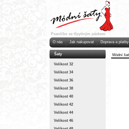
Psaníčko se třpytivým páskem
O nás
Jak nakupovat
Doprava a platby
Šaty
Módní ša
Velikost 32
Velikost 34
Velikost 36
Velikost 38
Velikost 40
Velikost 42
Velikost 44
Velikost 46
Velikost 48