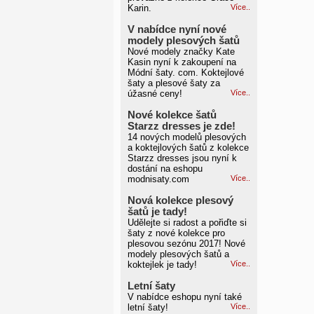
Karin.
Více..
V nabídce nyní nové
modely plesových šatů
Nové modely značky Kate
Kasin nyní k zakoupení na
Módní šaty. com. Koktejlové
šaty a plesové šaty za
úžasné ceny!
Více..
Nové kolekce šatů
Starzz dresses je zde!
14 nových modelů plesových
a koktejlových šatů z kolekce
Starzz dresses jsou nyní k
dostání na eshopu
modnisaty.com
Více..
Nová kolekce plesový
šatů je tady!
Udělejte si radost a pořiďte si
šaty z nové kolekce pro
plesovou sezónu 2017! Nové
modely plesových šatů a
koktejlek je tady!
Více..
Letní šaty
V nabídce eshopu nyní také
letní šaty!
Více..