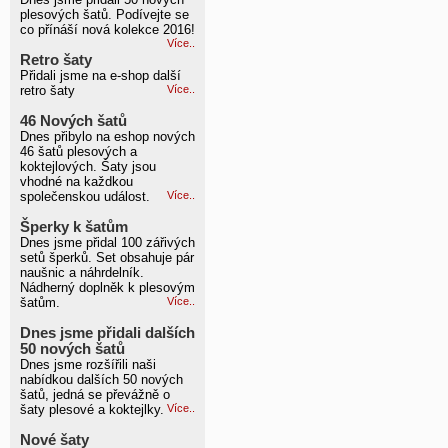
plesových šatů. Podívejte se
co přínáší nová kolekce 2016!
Více..
Retro šaty
Přidali jsme na e-shop další
retro šaty
Více..
46 Nových šatů
Dnes přibylo na eshop nových
46 šatů plesových a
koktejlových. Šaty jsou
vhodné na každkou
společenskou událost.
Více..
Šperky k šatům
Dnes jsme přidal 100 zářivých
setů šperků. Set obsahuje pár
naušnic a náhrdelník.
Nádherný doplněk k plesovým
šatům.
Více..
Dnes jsme přidali dalších
50 nových šatů
Dnes jsme rozšířili naši
nabídkou dalších 50 nových
šatů, jedná se převážně o
šaty plesové a koktejlky.
Více..
Nové šaty