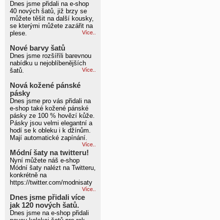
Dnes jsme přidali na e-shop
40 nových šatů, již brzy se
můžete těšit na další kousky,
se kterými můžete zazářit na
plese.
Více..
Nové barvy šatů
Dnes jsme rozšíříli barevnou
nabídku u nejoblíbenějších
šatů.
Více..
Nová kožené pánské
pásky
Dnes jsme pro vás přidali na
e-shop také kožené pánské
pásky ze 100 % hovězí kůže.
Pásky jsou velmi elegantní a
hodí se k obleku i k džínům.
Mají automatické zapínání.
Více..
Módní šaty na twitteru!
Nyní můžete náš e-shop
Módní šaty nalézt na Twitteru,
konkrétně na
https://twitter.com/modnisaty
Více..
Dnes jsme přidali více
jak 120 nových šatů.
Dnes jsme na e-shop přidali