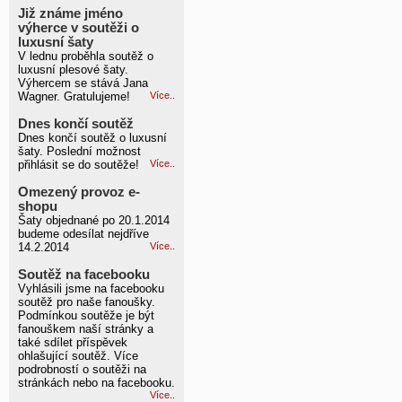
Již známe jméno
výherce v soutěži o
luxusní šaty
V lednu proběhla soutěž o
luxusní plesové šaty.
Výhercem se stává Jana
Wagner. Gratulujeme!
Více..
Dnes končí soutěž
Dnes končí soutěž o luxusní
šaty. Poslední možnost
přihlásit se do soutěže!
Více..
Omezený provoz e-
shopu
Šaty objednané po 20.1.2014
budeme odesílat nejdříve
14.2.2014
Více..
Soutěž na facebooku
Vyhlásili jsme na facebooku
soutěž pro naše fanoušky.
Podmínkou soutěže je být
fanouškem naší stránky a
také sdílet příspěvek
ohlašující soutěž. Více
podrobností o soutěži na
stránkách nebo na facebooku.
Více..