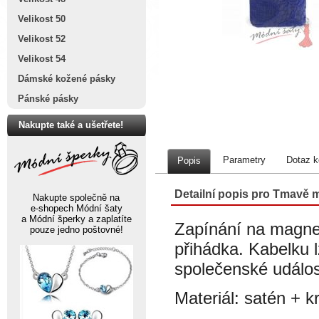
Velikost 50
Velikost 52
Velikost 54
Dámské kožené pásky
Pánské pásky
Nakupte také a ušetřete!
Parametry
Dotaz k
Popis
Detailní popis pro Tmavě 
Nakupte společně na
e-shopech Módní šaty
a Módní šperky a zaplatíte
Zapínání na magnet,
pouze jedno poštovné!
přihádka. Kabelku 
společenské událos
Materiál: satén + k