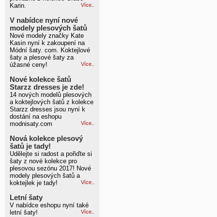
Karin.
Více..
V nabídce nyní nové
modely plesových šatů
Nové modely značky Kate
Kasin nyní k zakoupení na
Módní šaty. com. Koktejlové
šaty a plesové šaty za
úžasné ceny!
Více..
Nové kolekce šatů
Starzz dresses je zde!
14 nových modelů plesových
a koktejlových šatů z kolekce
Starzz dresses jsou nyní k
dostání na eshopu
modnisaty.com
Více..
Nová kolekce plesový
šatů je tady!
Udělejte si radost a pořiďte si
šaty z nové kolekce pro
plesovou sezónu 2017! Nové
modely plesových šatů a
koktejlek je tady!
Více..
Letní šaty
V nabídce eshopu nyní také
letní šaty!
Více..