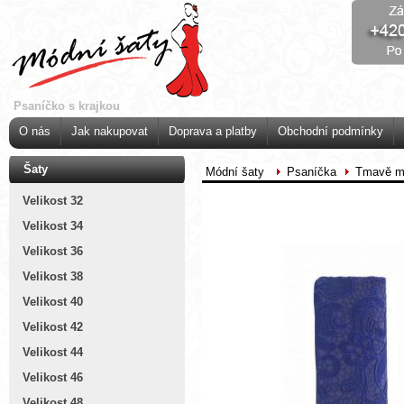
Psaníčko s krajkou
O nás
Jak nakupovat
Doprava a platby
Obchodní podmínky
Šaty
Módní šaty
Psaníčka
Tmavě mo
Velikost 32
Velikost 34
Velikost 36
Velikost 38
Velikost 40
Velikost 42
Velikost 44
Velikost 46
Velikost 48