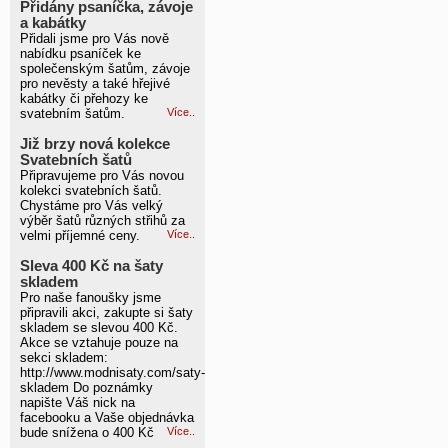
Přidány psaníčka, závoje
a kabátky
Přidali jsme pro Vás nově
nabídku psaníček ke
společenským šatům, závoje
pro nevěsty a také hřejivé
kabátky či přehozy ke
svatebním šatům.
Více..
Již brzy nová kolekce
Svatebních šatů
Připravujeme pro Vás novou
kolekci svatebních šatů.
Chystáme pro Vás velký
výběr šatů různých střihů za
velmi příjemné ceny.
Více..
Sleva 400 Kč na šaty
skladem
Pro naše fanoušky jsme
připravili akci, zakupte si šaty
skladem se slevou 400 Kč.
Akce se vztahuje pouze na
sekci skladem:
http://www.modnisaty.com/saty-
skladem Do poznámky
napište Váš nick na
facebooku a Vaše objednávka
bude snížena o 400 Kč
Více..