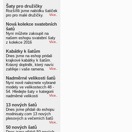
Šaty pro družičky
Rozšířili jsme nabídku šatiček
pro pro malé družičky.
Více..
Nová kolekce svatebních
šatů
Nyní můžete zakoupit na
našem eshopu svatební šaty
z kolekce 2016
Více..
Kabátky k šatům
Dnes jsme na eshop pridali
krajkové kabátky k šatům.
Krásný doplněk, který navíc
zahřeje i vaše ramena.
Více..
Nadměrné velikosti šatů
Nyní nově naleznete vybrané
modely ve velikostecch 48 -
54. Hledejte šaty v kategorii
nadměrné velikosti
Více..
13 nových šatů
Dnes jsme přidali do eshopu
modnisaty.com 13 nových
plesových a večerních šatů
Více..
50 nových šatů
Dnes jsme přidali 50 nových