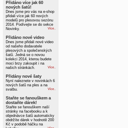
Přidáno více jak 60
nových šatů!
Dnes jsme pro vás na e-shop
přidali více jak 60 nových
modelů pro plesovou sezónu
2014. Podívejte se do sekce
Novinky.
Více..
Přidáno nové video
Dnes jsme přidali nové video
od našeho dodavatele
plesových a společenských
šatů. Jedná se o novou
kolekci 2014, kterou budete
moci brzy zakoupit i na
našich stránkách.
Více..
Přidány nové šaty
Nyní naleznete v novinkách 6
nových šatů na ples a na
svatbu.
Více..
Staňte se fanouškem a
dostaňte dárek!
Staňte se fanouškem naší
stránky na facebooku a k
objednávce šatů automaticky
obdržíte dárek v hodnotě 200
Kč v podobě háčku na
Více..