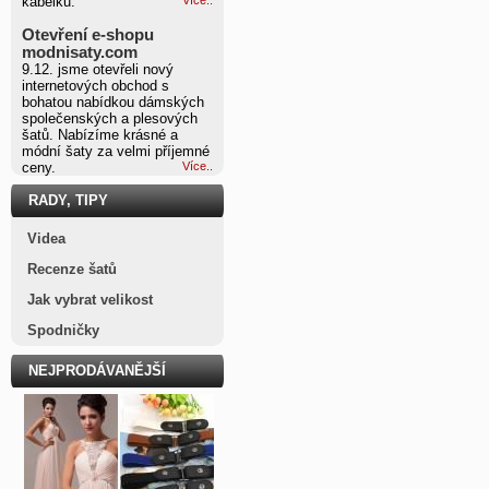
kabelku.
Otevření e-shopu
modnisaty.com
9.12. jsme otevřeli nový
internetových obchod s
bohatou nabídkou dámských
společenských a plesových
šatů. Nabízíme krásné a
módní šaty za velmi příjemné
ceny.
Více..
RADY, TIPY
Videa
Recenze šatů
Jak vybrat velikost
Spodničky
NEJPRODÁVANĚJŠÍ