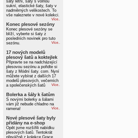
šaty letní, šaty s volnou
sukní, elastické šaty, šaty v
nadměrných velikostech. To
vše naleznete v nové kolekci.
Více..
Konec plesové sezóny
Konec plesové sezóny se
blíží, vyberte si šaty z
posledních novinek pro tuto
sezónu.
Více..
17 nových modelů
plesový šatů a koktejlek
Připravte se na nadcházející
plesovou sezónu a pořidte si
šaty z Módní šaty. com. Nyní
můžete vybírat z dalších 17
modelů plesových, večerních
a společenských šatů
Více..
Bolerka a šály k šatům
S novými bolerky a šálami
vám již nebude chladno na
ramena!
Více..
Nové plesové šaty byly
přidány na e-shop
Opět jsme rozšířili nabídku
plesových šatů. Tentokrát
převážně z kolekce Grace