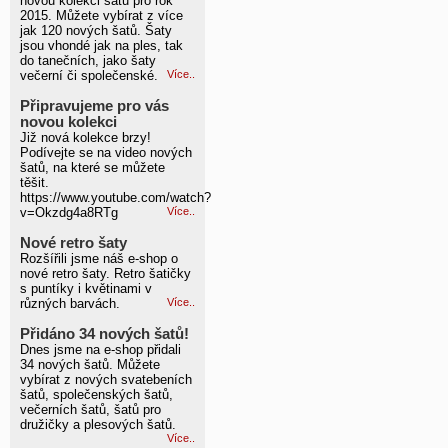
novou kolekci šatů pro rok
2015. Můžete vybírat z více
jak 120 nových šatů. Šaty
jsou vhondé jak na ples, tak
do tanečních, jako šaty
večerní či společenské.
Více..
Připravujeme pro vás
novou kolekci
Již nová kolekce brzy!
Podívejte se na video nových
šatů, na které se můžete
těšit.
https://www.youtube.com/watch?
v=Okzdg4a8RTg
Více..
Nové retro šaty
Rozšířili jsme náš e-shop o
nové retro šaty. Retro šatičky
s puntíky i květinami v
různých barvách.
Více..
Přidáno 34 nových šatů!
Dnes jsme na e-shop přidali
34 nových šatů. Můžete
vybírat z nových svatebeních
šatů, společenských šatů,
večerních šatů, šatů pro
družičky a plesových šatů.
Více..