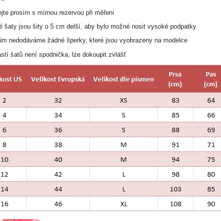
ejte prosím s mírnou rezervou při měření
hé šaty jsou šity o 5 cm delší, aby bylo možné nosit vysoké podpatky
tům nedodáváme žádné šperky, které jsou vyobrazeny na modelce
stí šatů není spodnička, lze dokoupit zvlášť