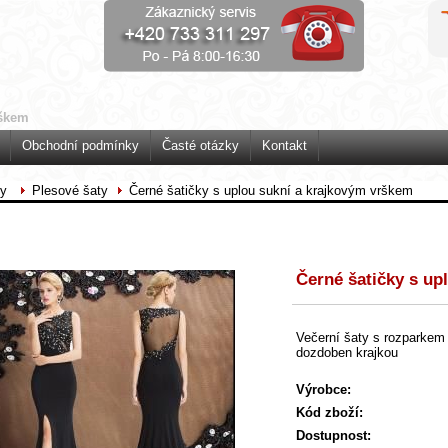
rškem
Obchodní podmínky
Časté otázky
Kontakt
ty
Plesové šaty
Černé šatičky s uplou sukní a krajkovým vrškem
Černé šatičky s up
Večerní šaty s rozparkem
dozdoben krajkou
Výrobce:
Kód zboží:
Dostupnost: