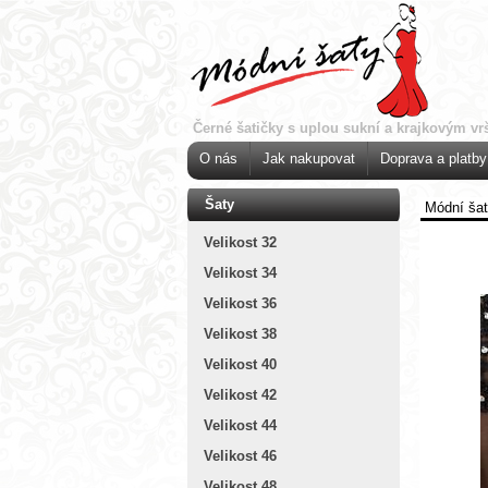
Černé šatičky s uplou sukní a krajkovým v
O nás
Jak nakupovat
Doprava a platby
Šaty
Módní ša
Velikost 32
Velikost 34
Velikost 36
Velikost 38
Velikost 40
Velikost 42
Velikost 44
Velikost 46
Velikost 48