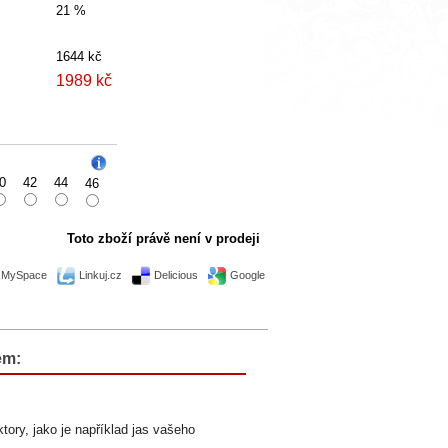
21 %
1644 kč
1989 kč
0
42
44
46
Toto zboží právě není v prodeji
MySpace
Linkuj.cz
Delicious
Google
em:
tory, jako je například jas vašeho