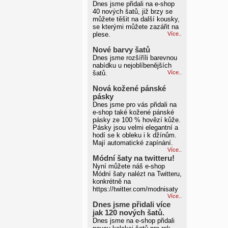
Dnes jsme přidali na e-shop
40 nových šatů, již brzy se
můžete těšit na další kousky,
se kterými můžete zazářit na
plese.
Více..
Nové barvy šatů
Dnes jsme rozšíříli barevnou
nabídku u nejoblíbenějších
šatů.
Více..
Nová kožené pánské
pásky
Dnes jsme pro vás přidali na
e-shop také kožené pánské
pásky ze 100 % hovězí kůže.
Pásky jsou velmi elegantní a
hodí se k obleku i k džínům.
Mají automatické zapínání.
Více..
Módní šaty na twitteru!
Nyní můžete náš e-shop
Módní šaty nalézt na Twitteru,
konkrétně na
https://twitter.com/modnisaty
Více..
Dnes jsme přidali více
jak 120 nových šatů.
Dnes jsme na e-shop přidali