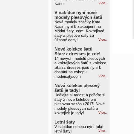
Karin.
Více..
V nabídce nyní nové
modely plesových šatů
Nové modely značky Kate
Kasin nyní k zakoupení na
Módní šaty. com. Koktejlové
šaty a plesové šaty za
úžasné ceny!
Více..
Nové kolekce šatů
Starzz dresses je zde!
14 nových modelů plesových
a koktejlových šatů z kolekce
Starzz dresses jsou nyní k
dostání na eshopu
modnisaty.com
Více..
Nová kolekce plesový
šatů je tady!
Udělejte si radost a pořiďte si
šaty z nové kolekce pro
plesovou sezónu 2017! Nové
modely plesových šatů a
koktejlek je tady!
Více..
Letní šaty
V nabídce eshopu nyní také
letní šaty!
Více..