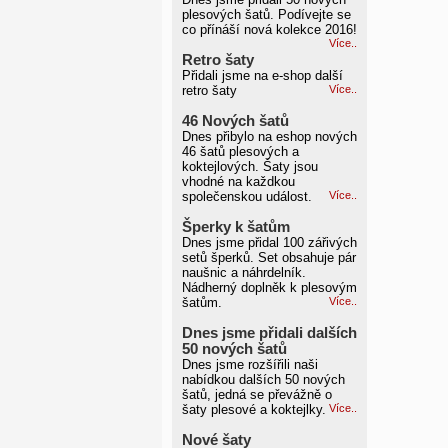
plesových šatů. Podívejte se
co přínáší nová kolekce 2016!
Více..
Retro šaty
Přidali jsme na e-shop další
retro šaty
Více..
46 Nových šatů
Dnes přibylo na eshop nových
46 šatů plesových a
koktejlových. Šaty jsou
vhodné na každkou
společenskou událost.
Více..
Šperky k šatům
Dnes jsme přidal 100 zářivých
setů šperků. Set obsahuje pár
naušnic a náhrdelník.
Nádherný doplněk k plesovým
šatům.
Více..
Dnes jsme přidali dalších
50 nových šatů
Dnes jsme rozšířili naši
nabídkou dalších 50 nových
šatů, jedná se převážně o
šaty plesové a koktejlky.
Více..
Nové šaty