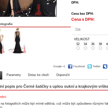
DPH:
Cena bez DPH:
Cena s DPH:
otografie
Tisk
VELIKOST
32
34
36
38
4
Google +1
Facebook
Twitter
Parametry
Dotaz ke zboží
Doporučit
lní popis pro Černé šatičky s uplou sukní a krajkovým vršk
nění:
a na fotografiích může být mírně odlišná, což může být způsobeno různými fak
ru