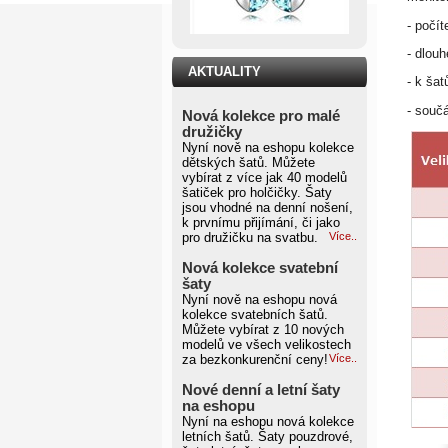
- počít
- dlou
AKTUALITY
- k ša
- součá
Nová kolekce pro malé
družičky
Nyní nově na eshopu kolekce
dětských šatů. Můžete
vybírat z více jak 40 modelů
šatiček pro holčičky. Šaty
jsou vhodné na denní nošení,
k prvnímu přijímání, či jako
pro družičku na svatbu.
Více..
Nová kolekce svatební
šaty
Nyní nově na eshopu nová
kolekce svatebních šatů.
Můžete vybírat z 10 nových
modelů ve všech velikostech
za bezkonkurenční ceny!
Více..
Nové denní a letní šaty
na eshopu
Nyní na eshopu nová kolekce
letních šatů. Šaty pouzdrové,