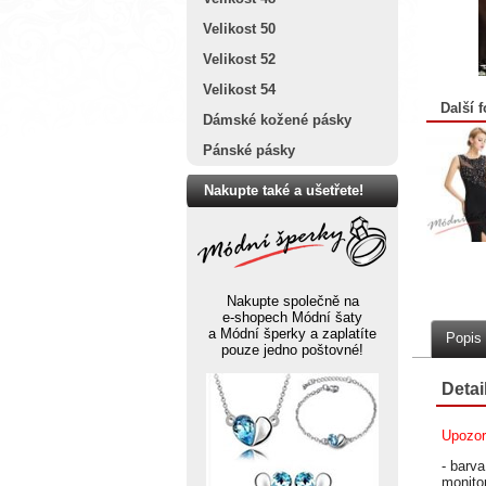
Velikost 50
Velikost 52
Velikost 54
Další f
Dámské kožené pásky
Pánské pásky
Nakupte také a ušetřete!
Nakupte společně na
e-shopech Módní šaty
a Módní šperky a zaplatíte
Popis
pouze jedno poštovné!
Detai
Upozor
- barv
monito