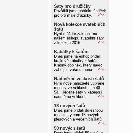
Šaty pro družičky
Rozšířili jsme nabídku šatiček
pro pro malé družičky.
Více..
Nová kolekce svatebních
šatů
Nyní můžete zakoupit na
našem eshopu svatební šaty
z kolekce 2016
Více..
Kabátky k šatům
Dnes jsme na eshop pridali
krajkové kabátky k šatům.
Krásný doplněk, který navíc
zahřeje i vaše ramena.
Více..
Nadměrné velikosti šatů
Nyní nově naleznete vybrané
modely ve velikostecch 48 -
54. Hledejte šaty v kategorii
nadměrné velikosti
Více..
13 nových šatů
Dnes jsme přidali do eshopu
modnisaty.com 13 nových
plesových a večerních šatů
Více..
50 nových šatů
Dnes jsme přidali 50 nových