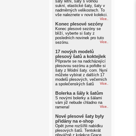
šaty letní, šaty s volnou
sukní, elastické šaty, šaty v
nadměrných velikostech. To
vše naleznete v nové kolekci.
Více..
Konec plesové sezóny
Konec plesové sezóny se
blíží, vyberte si šaty z
posledních novinek pro tuto
sezónu.
Více..
17 nových modelů
plesový šatů a koktejlek
Připravte se na nadcházející
plesovou sezónu a pořidte si
šaty z Módní šaty. com. Nyní
můžete vybírat z dalších 17
modelů plesových, večerních
a společenských šatů
Více..
Bolerka a šály k šatům
S novými bolerky a šálami
vám již nebude chladno na
ramena!
Více..
Nové plesové šaty byly
přidány na e-shop
Opět jsme rozšířili nabídku
plesových šatů. Tentokrát
převážně z kolekce Grace