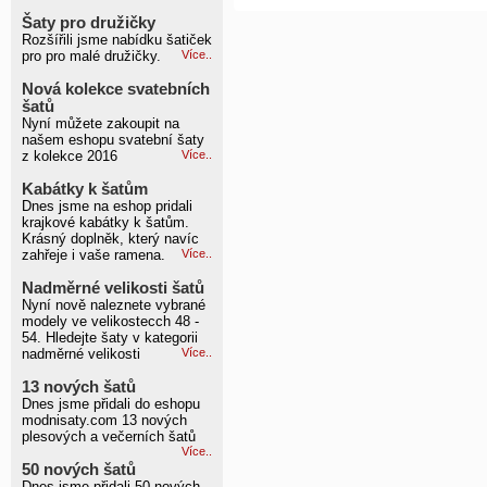
Šaty pro družičky
Rozšířili jsme nabídku šatiček
pro pro malé družičky.
Více..
Nová kolekce svatebních
šatů
Nyní můžete zakoupit na
našem eshopu svatební šaty
z kolekce 2016
Více..
Kabátky k šatům
Dnes jsme na eshop pridali
krajkové kabátky k šatům.
Krásný doplněk, který navíc
zahřeje i vaše ramena.
Více..
Nadměrné velikosti šatů
Nyní nově naleznete vybrané
modely ve velikostecch 48 -
54. Hledejte šaty v kategorii
nadměrné velikosti
Více..
13 nových šatů
Dnes jsme přidali do eshopu
modnisaty.com 13 nových
plesových a večerních šatů
Více..
50 nových šatů
Dnes jsme přidali 50 nových