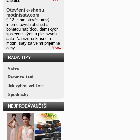
kabelku.
Otevření e-shopu
modnisaty.com
9.12. jsme otevřeli nový
internetových obchod s
bohatou nabídkou dámských
společenských a plesových
šatů. Nabízíme krásné a
módní šaty za velmi příjemné
ceny.
Více..
RADY, TIPY
Videa
Recenze šatů
Jak vybrat velikost
Spodničky
NEJPRODÁVANĚJŠÍ