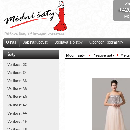
Růžové šaty s flitrovým korzetem
O nás
Jak nakupovat
Doprava a platby
Obchodní podmínky
Šaty
Módní šaty
Plesové šaty
Meruň
Velikost 32
Velikost 34
Velikost 36
Velikost 38
Velikost 40
Velikost 42
Velikost 44
Velikost 46
Velikost 48