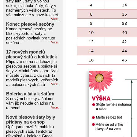
šaty letní, šaty s volnou
sukní, elastické šaty, šaty v
nadměrných velikostech. To
vše naleznete v nové kolekci.
Více..
Konec plesové sezóny
Konec plesové sezóny se
blíží, vyberte si šaty z
posledních novinek pro tuto
sezónu.
Více..
17 nových modelů
plesový šatů a koktejlek
Připravte se na nadcházející
plesovou sezónu a pořidte si
šaty z Módní šaty. com. Nyní
můžete vybírat z dalších 17
modelů plesových, večerních
a společenských šatů
Více..
Bolerka a šály k šatům
S novými bolerky a šálami
vám již nebude chladno na
ramena!
Více..
Nové plesové šaty byly
přidány na e-shop
Opět jsme rozšířili nabídku
plesových šatů. Tentokrát
převážně z kolekce Grace