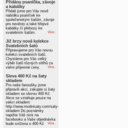
Přidány psaníčka, závoje
a kabátky
Přidali jsme pro Vás nově
nabídku psaníček ke
společenským šatům, závoje
pro nevěsty a také hřejivé
kabátky či přehozy ke
svatebním šatům.
Více..
Již brzy nová kolekce
Svatebních šatů
Připravujeme pro Vás novou
kolekci svatebních šatů.
Chystáme pro Vás velký
výběr šatů různých střihů za
velmi příjemné ceny.
Více..
Sleva 400 Kč na šaty
skladem
Pro naše fanoušky jsme
připravili akci, zakupte si šaty
skladem se slevou 400 Kč.
Akce se vztahuje pouze na
sekci skladem:
http://www.modnisaty.com/saty-
skladem Do poznámky
napište Váš nick na
facebooku a Vaše objednávka
bude snížena o 400 Kč
Více..