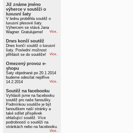
Již známe jméno
výherce v soutěži o
luxusní šaty
V lednu proběhla soutěž o
luxusní plesové šaty.
Výhercem se stává Jana
Wagner. Gratulujeme!
Více..
Dnes končí soutěž
Dnes končí soutěž o luxusní
šaty. Poslední možnost
přihlásit se do soutěže!
Více..
Omezený provoz e-
shopu
Šaty objednané po 20.1.2014
budeme odesílat nejdříve
14.2.2014
Více..
Soutěž na facebooku
Vyhlásili jsme na facebooku
soutěž pro naše fanoušky.
Podmínkou soutěže je být
fanouškem naší stránky a
také sdílet příspěvek
ohlašující soutěž. Více
podrobností o soutěži na
stránkách nebo na facebooku.
Více..