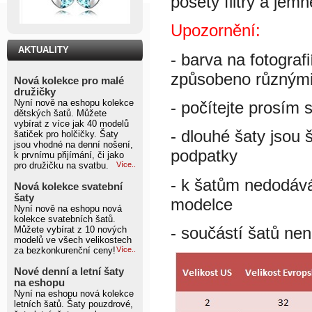
posetý flitry a jem
Upozornění:
AKTUALITY
- barva na fotograf
způsobeno různými 
Nová kolekce pro malé
družičky
Nyní nově na eshopu kolekce
- počítejte prosím 
dětských šatů. Můžete
vybírat z více jak 40 modelů
- dlouhé šaty jsou 
šatiček pro holčičky. Šaty
jsou vhodné na denní nošení,
podpatky
k prvnímu přijímání, či jako
pro družičku na svatbu.
Více..
- k šatům nedodáv
Nová kolekce svatební
šaty
modelce
Nyní nově na eshopu nová
kolekce svatebních šatů.
- součástí šatů nen
Můžete vybírat z 10 nových
modelů ve všech velikostech
za bezkonkurenční ceny!
Více..
Nové denní a letní šaty
na eshopu
Nyní na eshopu nová kolekce
letních šatů. Šaty pouzdrové,