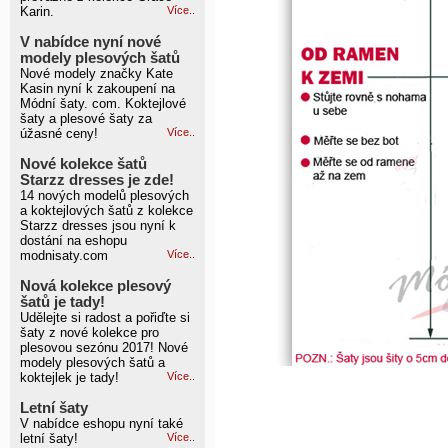
Karin.
Více..
V nabídce nyní nové
modely plesových šatů
Nové modely značky Kate
Kasin nyní k zakoupení na
Módní šaty. com. Koktejlové
šaty a plesové šaty za
úžasné ceny!
Více..
Nové kolekce šatů
Starzz dresses je zde!
14 nových modelů plesových
a koktejlových šatů z kolekce
Starzz dresses jsou nyní k
dostání na eshopu
modnisaty.com
Více..
Nová kolekce plesový
šatů je tady!
Udělejte si radost a pořiďte si
šaty z nové kolekce pro
plesovou sezónu 2017! Nové
modely plesových šatů a
koktejlek je tady!
Více..
Letní šaty
V nabídce eshopu nyní také
letní šaty!
Více..