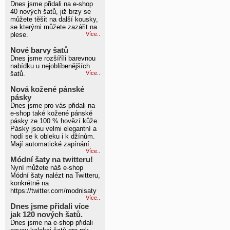
Dnes jsme přidali na e-shop
40 nových šatů, již brzy se
můžete těšit na další kousky,
se kterými můžete zazářit na
plese.
Více..
Nové barvy šatů
Dnes jsme rozšíříli barevnou
nabídku u nejoblíbenějších
šatů.
Více..
Nová kožené pánské
pásky
Dnes jsme pro vás přidali na
e-shop také kožené pánské
pásky ze 100 % hovězí kůže.
Pásky jsou velmi elegantní a
hodí se k obleku i k džínům.
Mají automatické zapínání.
Více..
Módní šaty na twitteru!
Nyní můžete náš e-shop
Módní šaty nalézt na Twitteru,
konkrétně na
https://twitter.com/modnisaty
Více..
Dnes jsme přidali více
jak 120 nových šatů.
Dnes jsme na e-shop přidali