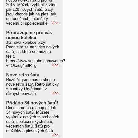
novou kolekci šatů pro rok
2015. Můžete vybírat z více
jak 120 nových šatů. Šaty
jsou vhondé jak na ples, tak
do tanečních, jako šaty
večerní či společenské.
Více..
Připravujeme pro vás
novou kolekci
Již nová kolekce brzy!
Podívejte se na video nových
šatů, na které se můžete
těšit.
https://www.youtube.com/watch?
v=Okzdg4a8RTg
Více..
Nové retro šaty
Rozšířili jsme náš e-shop o
nové retro šaty. Retro šatičky
s puntíky i květinami v
různých barvách.
Více..
Přidáno 34 nových šatů!
Dnes jsme na e-shop přidali
34 nových šatů. Můžete
vybírat z nových svatebeních
šatů, společenských šatů,
večerních šatů, šatů pro
družičky a plesových šatů.
Více..