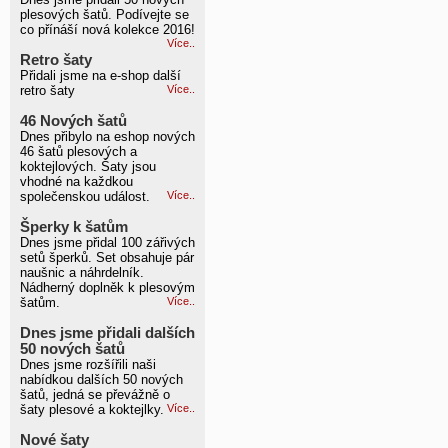
plesových šatů. Podívejte se
co přínáší nová kolekce 2016!
Více..
Retro šaty
Přidali jsme na e-shop další
retro šaty
Více..
46 Nových šatů
Dnes přibylo na eshop nových
46 šatů plesových a
koktejlových. Šaty jsou
vhodné na každkou
společenskou událost.
Více..
Šperky k šatům
Dnes jsme přidal 100 zářivých
setů šperků. Set obsahuje pár
naušnic a náhrdelník.
Nádherný doplněk k plesovým
šatům.
Více..
Dnes jsme přidali dalších
50 nových šatů
Dnes jsme rozšířili naši
nabídkou dalších 50 nových
šatů, jedná se převážně o
šaty plesové a koktejlky.
Více..
Nové šaty