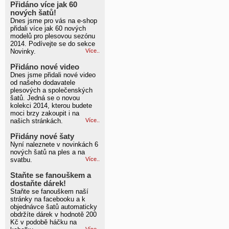
Přidáno více jak 60
nových šatů!
Dnes jsme pro vás na e-shop
přidali více jak 60 nových
modelů pro plesovou sezónu
2014. Podívejte se do sekce
Novinky.
Více..
Přidáno nové video
Dnes jsme přidali nové video
od našeho dodavatele
plesových a společenských
šatů. Jedná se o novou
kolekci 2014, kterou budete
moci brzy zakoupit i na
našich stránkách.
Více..
Přidány nové šaty
Nyní naleznete v novinkách 6
nových šatů na ples a na
svatbu.
Více..
Staňte se fanouškem a
dostaňte dárek!
Staňte se fanouškem naší
stránky na facebooku a k
objednávce šatů automaticky
obdržíte dárek v hodnotě 200
Kč v podobě háčku na
Více..