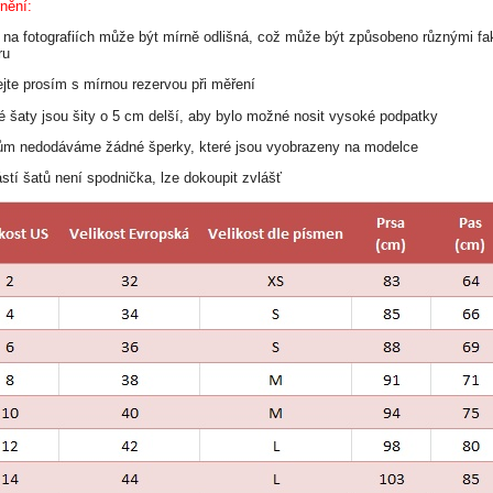
nění:
a na fotografiích může být mírně odlišná, což může být způsobeno různými fak
ru
ejte prosím s mírnou rezervou při měření
hé šaty jsou šity o 5 cm delší, aby bylo možné nosit vysoké podpatky
tům nedodáváme žádné šperky, které jsou vyobrazeny na modelce
stí šatů není spodnička, lze dokoupit zvlášť