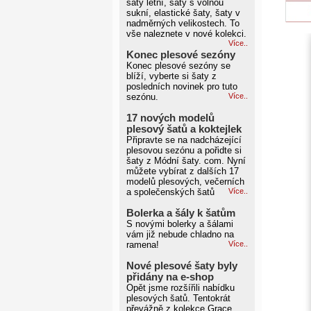
šaty letní, šaty s volnou
sukní, elastické šaty, šaty v
nadměrných velikostech. To
vše naleznete v nové kolekci.
Více..
Konec plesové sezóny
Konec plesové sezóny se
blíží, vyberte si šaty z
posledních novinek pro tuto
sezónu.
Více..
17 nových modelů
plesový šatů a koktejlek
Připravte se na nadcházející
plesovou sezónu a pořidte si
šaty z Módní šaty. com. Nyní
můžete vybírat z dalších 17
modelů plesových, večerních
a společenských šatů
Více..
Bolerka a šály k šatům
S novými bolerky a šálami
vám již nebude chladno na
ramena!
Více..
Nové plesové šaty byly
přidány na e-shop
Opět jsme rozšířili nabídku
plesových šatů. Tentokrát
převážně z kolekce Grace