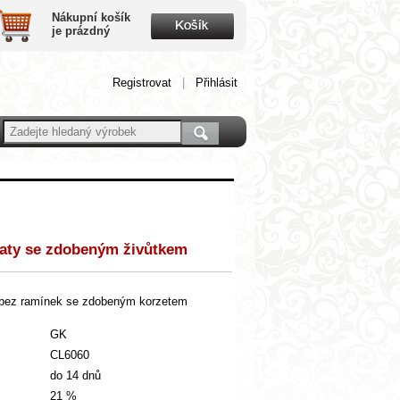
Nákupní košík
je prázdný
Registrovat
|
Přihlásit
šaty se zdobeným živůtkem
y bez ramínek se zdobeným korzetem
GK
CL6060
do 14 dnů
21 %