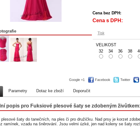
Cena bez DPH:
Cena s DPH:
otografie
Tisk
VELIKOST
32
34
36
38
4
Google +1
Facebook
Twitter
Parametry
Dotaz ke zboží
Doporučit
lní popis pro Fuksiové plesové šaty se zdobeným živůtkem
 plesové šaty do tanečních, na ples či pro družičku. Nad prsy je korzet zdob
ez ramínek, vzadu na šněrování. Jsou velmi úzké, jen nad koleny se šaty rozši