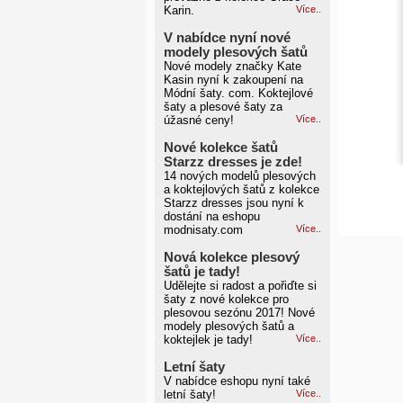
Karin.
Více..
V nabídce nyní nové
modely plesových šatů
Nové modely značky Kate
Kasin nyní k zakoupení na
Módní šaty. com. Koktejlové
šaty a plesové šaty za
úžasné ceny!
Více..
Nové kolekce šatů
Starzz dresses je zde!
14 nových modelů plesových
a koktejlových šatů z kolekce
Starzz dresses jsou nyní k
dostání na eshopu
modnisaty.com
Více..
Nová kolekce plesový
šatů je tady!
Udělejte si radost a pořiďte si
šaty z nové kolekce pro
plesovou sezónu 2017! Nové
modely plesových šatů a
koktejlek je tady!
Více..
Letní šaty
V nabídce eshopu nyní také
letní šaty!
Více..