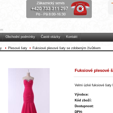
em
Obchodní podmínky
Časté otázky
Kontakt
ty
Plesové šaty
Fuksiové plesové šaty se zdobeným živůtkem
Fuksiové plesové 
Velmi úzké fuksiové šat
Výrobce:
Kód zboží:
Dostupnost:
DPH: