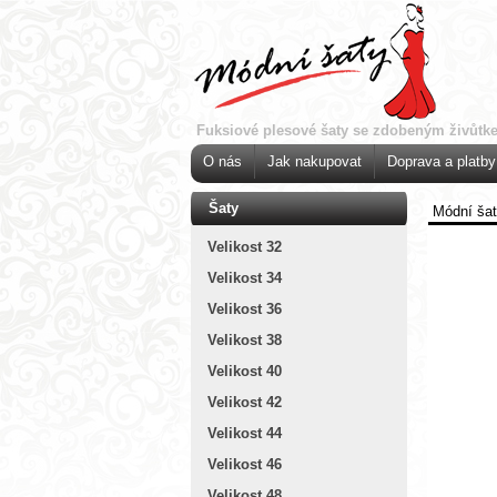
Fuksiové plesové šaty se zdobeným živůtk
O nás
Jak nakupovat
Doprava a platby
Šaty
Módní ša
Velikost 32
Velikost 34
Velikost 36
Velikost 38
Velikost 40
Velikost 42
Velikost 44
Velikost 46
Velikost 48