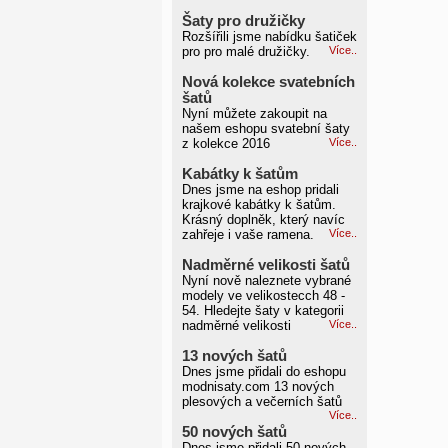
Šaty pro družičky
Rozšířili jsme nabídku šatiček
pro pro malé družičky.
Více..
Nová kolekce svatebních
šatů
Nyní můžete zakoupit na
našem eshopu svatební šaty
z kolekce 2016
Více..
Kabátky k šatům
Dnes jsme na eshop pridali
krajkové kabátky k šatům.
Krásný doplněk, který navíc
zahřeje i vaše ramena.
Více..
Nadměrné velikosti šatů
Nyní nově naleznete vybrané
modely ve velikostecch 48 -
54. Hledejte šaty v kategorii
nadměrné velikosti
Více..
13 nových šatů
Dnes jsme přidali do eshopu
modnisaty.com 13 nových
plesových a večerních šatů
Více..
50 nových šatů
Dnes jsme přidali 50 nových