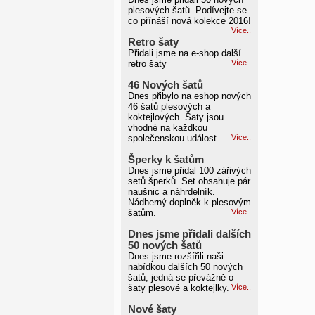
plesových šatů. Podívejte se
co přínáší nová kolekce 2016!
Více..
Retro šaty
Přidali jsme na e-shop další
retro šaty
Více..
46 Nových šatů
Dnes přibylo na eshop nových
46 šatů plesových a
koktejlových. Šaty jsou
vhodné na každkou
společenskou událost.
Více..
Šperky k šatům
Dnes jsme přidal 100 zářivých
setů šperků. Set obsahuje pár
naušnic a náhrdelník.
Nádherný doplněk k plesovým
šatům.
Více..
Dnes jsme přidali dalších
50 nových šatů
Dnes jsme rozšířili naši
nabídkou dalších 50 nových
šatů, jedná se převážně o
šaty plesové a koktejlky.
Více..
Nové šaty