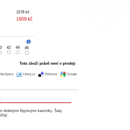
1578 kč
1909 kč
0
42
44
46
Toto zboží právě není v prodeji
MySpace
Linkuj.cz
Delicious
Google
:
en drobnými třpytivými kamínky. Šaty
řují.