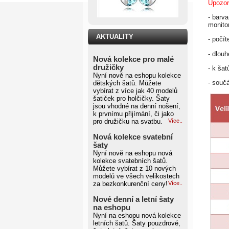
Upozor
- barv
monito
AKTUALITY
- počít
- dlou
Nová kolekce pro malé
družičky
- k ša
Nyní nově na eshopu kolekce
- součá
dětských šatů. Můžete
vybírat z více jak 40 modelů
šatiček pro holčičky. Šaty
jsou vhodné na denní nošení,
k prvnímu přijímání, či jako
pro družičku na svatbu.
Více..
Nová kolekce svatební
šaty
Nyní nově na eshopu nová
kolekce svatebních šatů.
Můžete vybírat z 10 nových
modelů ve všech velikostech
za bezkonkurenční ceny!
Více..
Nové denní a letní šaty
na eshopu
Nyní na eshopu nová kolekce
letních šatů. Šaty pouzdrové,