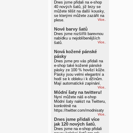
Dnes jsme přidali na e-shop
40 nových šatů, již brzy se
můžete těšit na další kousky,
se kterými můžete zazářit na
plese.
Více..
Nové barvy šatů
Dnes jsme rozšíříli barevnou
nabídku u nejoblíbenějších
šatů.
Více..
Nová kožené pánské
pásky
Dnes jsme pro vás přidali na
e-shop také kožené pánské
pásky ze 100 % hovězí kůže.
Pásky jsou velmi elegantní a
hodí se k obleku i k džínům.
Mají automatické zapínání.
Více..
Módní šaty na twitteru!
Nyní můžete náš e-shop
Módní šaty nalézt na Twitteru,
konkrétně na
https://twitter.com/modnisaty
Více..
Dnes jsme přidali více
jak 120 nových šatů.
Dnes jsme na e-shop přidali