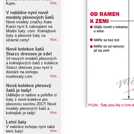
Karin.
Více..
V nabídce nyní nové
modely plesových šatů
Nové modely značky Kate
Kasin nyní k zakoupení na
Módní šaty. com. Koktejlové
šaty a plesové šaty za
úžasné ceny!
Více..
Nové kolekce šatů
Starzz dresses je zde!
14 nových modelů plesových
a koktejlových šatů z kolekce
Starzz dresses jsou nyní k
dostání na eshopu
modnisaty.com
Více..
Nová kolekce plesový
šatů je tady!
Udělejte si radost a pořiďte si
šaty z nové kolekce pro
plesovou sezónu 2017! Nové
modely plesových šatů a
koktejlek je tady!
Více..
Letní šaty
V nabídce eshopu nyní také
letní šaty!
Více..