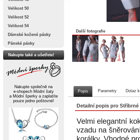
Velikost 50
Velikost 52
Velikost 54
Další fotografie
Dámské kožené pásky
Pánské pásky
Nakupte také a ušetřete!
Nakupte společně na
Parametry
Dotaz k
Popis
e-shopech Módní šaty
a Módní šperky a zaplatíte
pouze jedno poštovné!
Detailní popis pro Stříbrné
Velmi elegantní kok
vzadu na šněrování
korálky. Vhodné pr