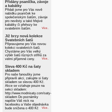
Přidány psaníčka, závoje
a kabátky
Přidali jsme pro Vás nově
nabídku psaníček ke
společenským šatům, závoje
pro nevěsty a také hřejivé
kabátky či přehozy ke
svatebním šatům.
Více..
Již brzy nová kolekce
Svatebních šatů
Připravujeme pro Vás novou
kolekci svatebních šatů.
Chystáme pro Vás velký
výběr šatů různých střihů za
velmi příjemné ceny.
Více..
Sleva 400 Kč na šaty
skladem
Pro naše fanoušky jsme
připravili akci, zakupte si šaty
skladem se slevou 400 Kč.
Akce se vztahuje pouze na
sekci skladem:
http://www.modnisaty.com/saty-
skladem Do poznámky
napište Váš nick na
facebooku a Vaše objednávka
bude snížena o 400 Kč
Více..