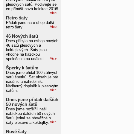
plesových šatů. Podívejte se
co přínáší nová kolekce 2016!
Více..
Retro šaty
Přidali jsme na e-shop další
retro šaty
Více..
46 Nových šatů
Dnes přibylo na eshop nových
46 šatů plesových a
koktejlových. Šaty jsou
vhodné na každkou
společenskou událost.
Více..
Šperky k šatům
Dnes jsme přidal 100 zářivých
setů šperků. Set obsahuje pár
naušnic a náhrdelník.
Nádherný doplněk k plesovým
šatům.
Více..
Dnes jsme přidali dalších
50 nových šatů
Dnes jsme rozšířili naši
nabídkou dalších 50 nových
šatů, jedná se převážně o
šaty plesové a koktejlky.
Více..
Nové šaty