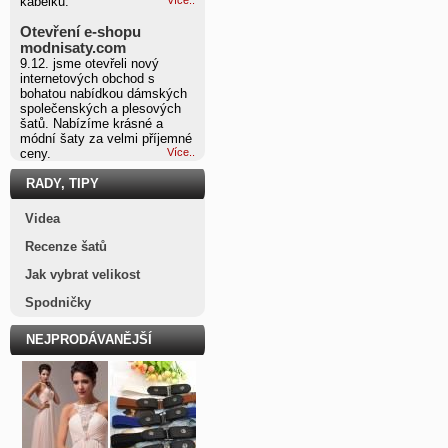
kabelku.
Otevření e-shopu
modnisaty.com
9.12. jsme otevřeli nový
internetových obchod s
bohatou nabídkou dámských
společenských a plesových
šatů. Nabízíme krásné a
módní šaty za velmi příjemné
ceny.
Více..
RADY, TIPY
Videa
Recenze šatů
Jak vybrat velikost
Spodničky
NEJPRODÁVANĚJŠÍ