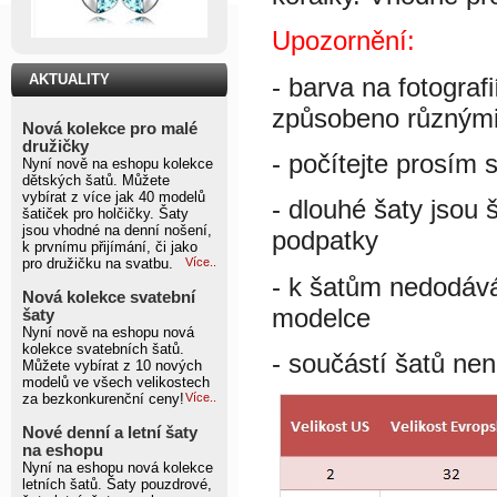
Upozornění:
AKTUALITY
- barva na fotograf
způsobeno různými 
Nová kolekce pro malé
družičky
- počítejte prosím 
Nyní nově na eshopu kolekce
dětských šatů. Můžete
vybírat z více jak 40 modelů
- dlouhé šaty jsou 
šatiček pro holčičky. Šaty
jsou vhodné na denní nošení,
podpatky
k prvnímu přijímání, či jako
pro družičku na svatbu.
Více..
- k šatům nedodáv
Nová kolekce svatební
modelce
šaty
Nyní nově na eshopu nová
kolekce svatebních šatů.
- součástí šatů nen
Můžete vybírat z 10 nových
modelů ve všech velikostech
za bezkonkurenční ceny!
Více..
Nové denní a letní šaty
na eshopu
Nyní na eshopu nová kolekce
letních šatů. Šaty pouzdrové,