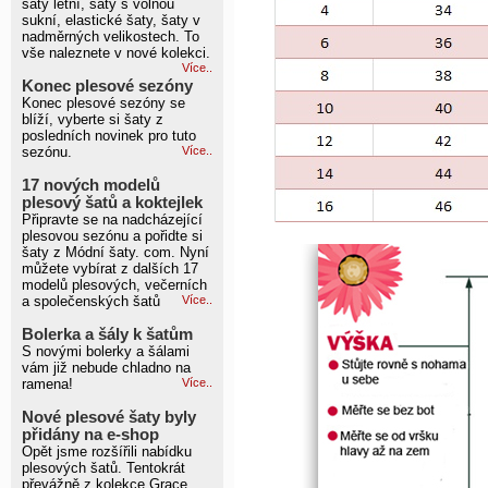
šaty letní, šaty s volnou
sukní, elastické šaty, šaty v
nadměrných velikostech. To
vše naleznete v nové kolekci.
Více..
Konec plesové sezóny
Konec plesové sezóny se
blíží, vyberte si šaty z
posledních novinek pro tuto
sezónu.
Více..
17 nových modelů
plesový šatů a koktejlek
Připravte se na nadcházející
plesovou sezónu a pořidte si
šaty z Módní šaty. com. Nyní
můžete vybírat z dalších 17
modelů plesových, večerních
a společenských šatů
Více..
Bolerka a šály k šatům
S novými bolerky a šálami
vám již nebude chladno na
ramena!
Více..
Nové plesové šaty byly
přidány na e-shop
Opět jsme rozšířili nabídku
plesových šatů. Tentokrát
převážně z kolekce Grace