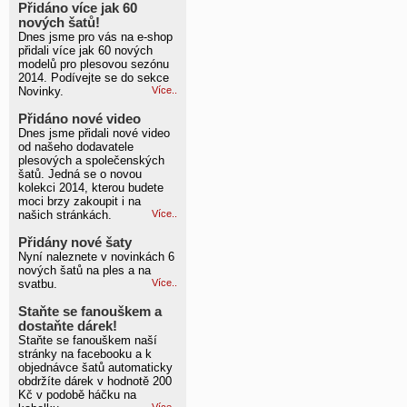
Přidáno více jak 60
nových šatů!
Dnes jsme pro vás na e-shop
přidali více jak 60 nových
modelů pro plesovou sezónu
2014. Podívejte se do sekce
Novinky.
Více..
Přidáno nové video
Dnes jsme přidali nové video
od našeho dodavatele
plesových a společenských
šatů. Jedná se o novou
kolekci 2014, kterou budete
moci brzy zakoupit i na
našich stránkách.
Více..
Přidány nové šaty
Nyní naleznete v novinkách 6
nových šatů na ples a na
svatbu.
Více..
Staňte se fanouškem a
dostaňte dárek!
Staňte se fanouškem naší
stránky na facebooku a k
objednávce šatů automaticky
obdržíte dárek v hodnotě 200
Kč v podobě háčku na
Více..