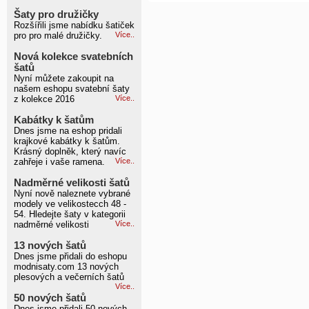
Šaty pro družičky
Rozšířili jsme nabídku šatiček
pro pro malé družičky.
Více..
Nová kolekce svatebních
šatů
Nyní můžete zakoupit na
našem eshopu svatební šaty
z kolekce 2016
Více..
Kabátky k šatům
Dnes jsme na eshop pridali
krajkové kabátky k šatům.
Krásný doplněk, který navíc
zahřeje i vaše ramena.
Více..
Nadměrné velikosti šatů
Nyní nově naleznete vybrané
modely ve velikostecch 48 -
54. Hledejte šaty v kategorii
nadměrné velikosti
Více..
13 nových šatů
Dnes jsme přidali do eshopu
modnisaty.com 13 nových
plesových a večerních šatů
Více..
50 nových šatů
Dnes jsme přidali 50 nových