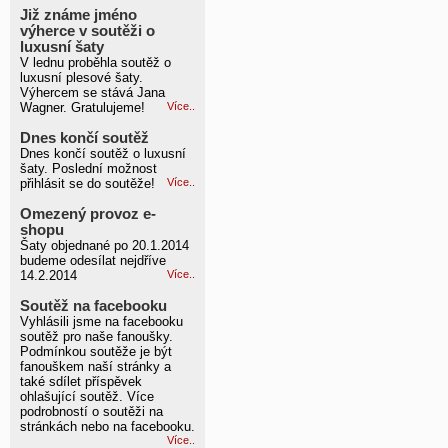
Již známe jméno
výherce v soutěži o
luxusní šaty
V lednu proběhla soutěž o
luxusní plesové šaty.
Výhercem se stává Jana
Wagner. Gratulujeme!
Více..
Dnes končí soutěž
Dnes končí soutěž o luxusní
šaty. Poslední možnost
přihlásit se do soutěže!
Více..
Omezený provoz e-
shopu
Šaty objednané po 20.1.2014
budeme odesílat nejdříve
14.2.2014
Více..
Soutěž na facebooku
Vyhlásili jsme na facebooku
soutěž pro naše fanoušky.
Podmínkou soutěže je být
fanouškem naší stránky a
také sdílet příspěvek
ohlašující soutěž. Více
podrobností o soutěži na
stránkách nebo na facebooku.
Více..