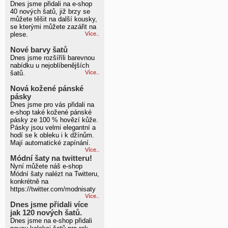
Dnes jsme přidali na e-shop
40 nových šatů, již brzy se
můžete těšit na další kousky,
se kterými můžete zazářit na
plese.
Více..
Nové barvy šatů
Dnes jsme rozšíříli barevnou
nabídku u nejoblíbenějších
šatů.
Více..
Nová kožené pánské
pásky
Dnes jsme pro vás přidali na
e-shop také kožené pánské
pásky ze 100 % hovězí kůže.
Pásky jsou velmi elegantní a
hodí se k obleku i k džínům.
Mají automatické zapínání.
Více..
Módní šaty na twitteru!
Nyní můžete náš e-shop
Módní šaty nalézt na Twitteru,
konkrétně na
https://twitter.com/modnisaty
Více..
Dnes jsme přidali více
jak 120 nových šatů.
Dnes jsme na e-shop přidali