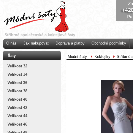
Stříbrné společenské a koktejlové šaty
O nás
Jak nakupovat
Doprava a platby
Obchodní podmínky
Šaty
Módní šaty
Koktejlky
Stříbrné 
Velikost 32
Velikost 34
Velikost 36
Velikost 38
Velikost 40
Velikost 42
Velikost 44
Velikost 46
Velikost 48