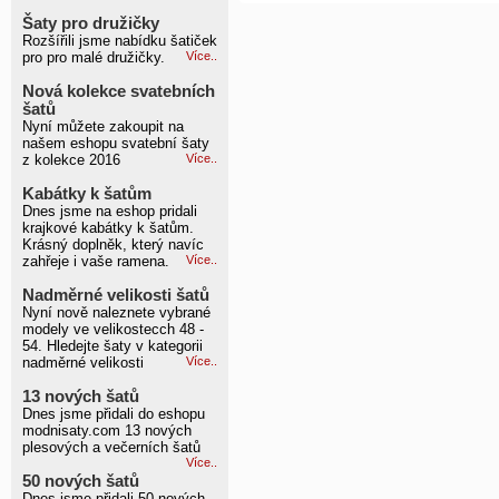
Šaty pro družičky
Rozšířili jsme nabídku šatiček
pro pro malé družičky.
Více..
Nová kolekce svatebních
šatů
Nyní můžete zakoupit na
našem eshopu svatební šaty
z kolekce 2016
Více..
Kabátky k šatům
Dnes jsme na eshop pridali
krajkové kabátky k šatům.
Krásný doplněk, který navíc
zahřeje i vaše ramena.
Více..
Nadměrné velikosti šatů
Nyní nově naleznete vybrané
modely ve velikostecch 48 -
54. Hledejte šaty v kategorii
nadměrné velikosti
Více..
13 nových šatů
Dnes jsme přidali do eshopu
modnisaty.com 13 nových
plesových a večerních šatů
Více..
50 nových šatů
Dnes jsme přidali 50 nových