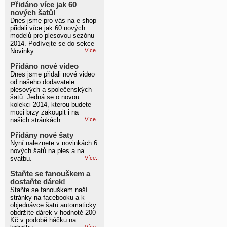
Přidáno více jak 60
nových šatů!
Dnes jsme pro vás na e-shop
přidali více jak 60 nových
modelů pro plesovou sezónu
2014. Podívejte se do sekce
Novinky.
Více..
Přidáno nové video
Dnes jsme přidali nové video
od našeho dodavatele
plesových a společenských
šatů. Jedná se o novou
kolekci 2014, kterou budete
moci brzy zakoupit i na
našich stránkách.
Více..
Přidány nové šaty
Nyní naleznete v novinkách 6
nových šatů na ples a na
svatbu.
Více..
Staňte se fanouškem a
dostaňte dárek!
Staňte se fanouškem naší
stránky na facebooku a k
objednávce šatů automaticky
obdržíte dárek v hodnotě 200
Kč v podobě háčku na
Více..