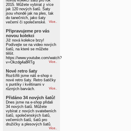
novou kolekci šatů pro rok
2015. Můžete vybírat z více
jak 120 nových šatů. Šaty
jsou vhondé jak na ples, tak
do tanečních, jako šaty
večerní či společenské.
Více..
Připravujeme pro vás
novou kolekci
Již nová kolekce brzy!
Podívejte se na video nových
šatů, na které se můžete
těšit.
https://www.youtube.com/watch?
v=Okzdg4a8RTg
Více..
Nové retro šaty
Rozšířili jsme náš e-shop o
nové retro šaty. Retro šatičky
s puntíky i květinami v
různých barvách.
Více..
Přidáno 34 nových šatů!
Dnes jsme na e-shop přidali
34 nových šatů. Můžete
vybírat z nových svatebeních
šatů, společenských šatů,
večerních šatů, šatů pro
družičky a plesových šatů.
Více..