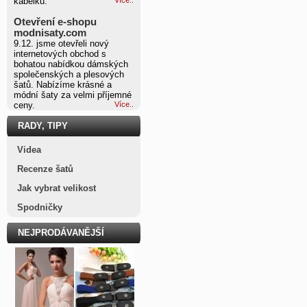
kabelku.
Otevření e-shopu
modnisaty.com
9.12. jsme otevřeli nový
internetových obchod s
bohatou nabídkou dámských
společenských a plesových
šatů. Nabízíme krásné a
módní šaty za velmi příjemné
ceny.
Více..
RADY, TIPY
Videa
Recenze šatů
Jak vybrat velikost
Spodničky
NEJPRODÁVANĚJŠÍ