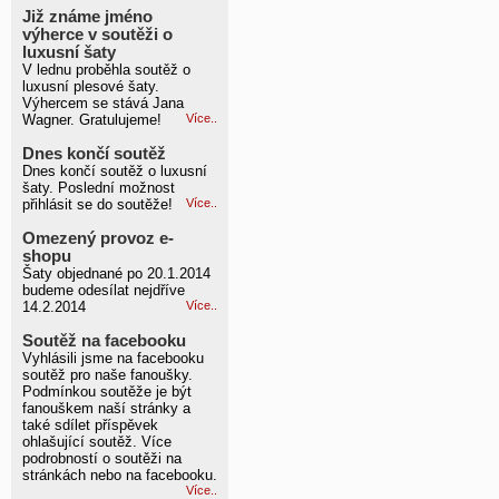
Již známe jméno
výherce v soutěži o
luxusní šaty
V lednu proběhla soutěž o
luxusní plesové šaty.
Výhercem se stává Jana
Wagner. Gratulujeme!
Více..
Dnes končí soutěž
Dnes končí soutěž o luxusní
šaty. Poslední možnost
přihlásit se do soutěže!
Více..
Omezený provoz e-
shopu
Šaty objednané po 20.1.2014
budeme odesílat nejdříve
14.2.2014
Více..
Soutěž na facebooku
Vyhlásili jsme na facebooku
soutěž pro naše fanoušky.
Podmínkou soutěže je být
fanouškem naší stránky a
také sdílet příspěvek
ohlašující soutěž. Více
podrobností o soutěži na
stránkách nebo na facebooku.
Více..