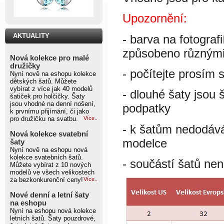
Upozornění:
AKTUALITY
- barva na fotograf
způsobeno různými 
Nová kolekce pro malé
družičky
- počítejte prosím 
Nyní nově na eshopu kolekce
dětských šatů. Můžete
vybírat z více jak 40 modelů
- dlouhé šaty jsou 
šatiček pro holčičky. Šaty
jsou vhodné na denní nošení,
podpatky
k prvnímu přijímání, či jako
pro družičku na svatbu.
Více..
- k šatům nedodáv
Nová kolekce svatební
modelce
šaty
Nyní nově na eshopu nová
kolekce svatebních šatů.
- součástí šatů nen
Můžete vybírat z 10 nových
modelů ve všech velikostech
za bezkonkurenční ceny!
Více..
Nové denní a letní šaty
na eshopu
Nyní na eshopu nová kolekce
letních šatů. Šaty pouzdrové,