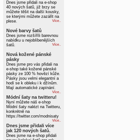
Dnes jsme přidali na e-shop
40 nových šatů, již brzy se
můžete těšit na další kousky,
se kterými můžete zazářit na
plese.
Více..
Nové barvy šatů
Dnes jsme rozšíříli barevnou
nabídku u nejoblíbenějších
šatů.
Více..
Nová kožené pánské
pásky
Dnes jsme pro vás přidali na
e-shop také kožené pánské
pásky ze 100 % hovězí kůže.
Pásky jsou velmi elegantní a
hodí se k obleku i k džínům.
Mají automatické zapínání.
Více..
Módní šaty na twitteru!
Nyní můžete náš e-shop
Módní šaty nalézt na Twitteru,
konkrétně na
https://twitter.com/modnisaty
Více..
Dnes jsme přidali více
jak 120 nových šatů.
Dnes jsme na e-shop přidali