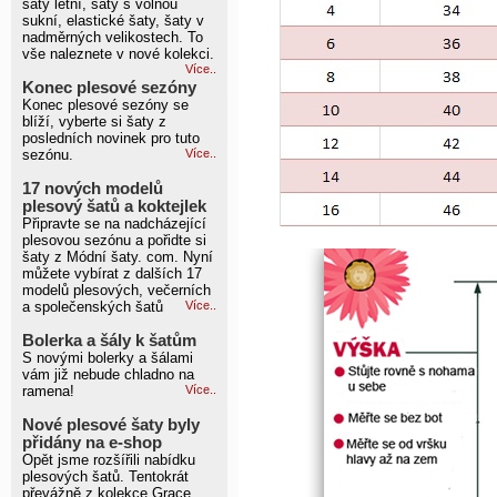
šaty letní, šaty s volnou
sukní, elastické šaty, šaty v
nadměrných velikostech. To
vše naleznete v nové kolekci.
Více..
Konec plesové sezóny
Konec plesové sezóny se
blíží, vyberte si šaty z
posledních novinek pro tuto
sezónu.
Více..
17 nových modelů
plesový šatů a koktejlek
Připravte se na nadcházející
plesovou sezónu a pořidte si
šaty z Módní šaty. com. Nyní
můžete vybírat z dalších 17
modelů plesových, večerních
a společenských šatů
Více..
Bolerka a šály k šatům
S novými bolerky a šálami
vám již nebude chladno na
ramena!
Více..
Nové plesové šaty byly
přidány na e-shop
Opět jsme rozšířili nabídku
plesových šatů. Tentokrát
převážně z kolekce Grace