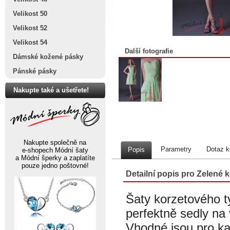
Velikost 50
Velikost 52
Velikost 54
Další fotografie
Dámské kožené pásky
Pánské pásky
Nakupte také a ušetřete!
Nakupte společně na
Parametry
Dotaz k
Popis
e-shopech Módní šaty
a Módní šperky a zaplatíte
pouze jedno poštovné!
Detailní popis pro Zelené ko
Šaty korzetového t
perfektně sedly na
Vhodné jsou pro ka