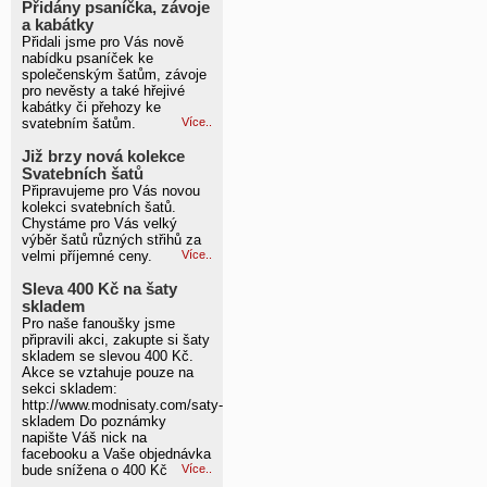
Přidány psaníčka, závoje
a kabátky
Přidali jsme pro Vás nově
nabídku psaníček ke
společenským šatům, závoje
pro nevěsty a také hřejivé
kabátky či přehozy ke
svatebním šatům.
Více..
Již brzy nová kolekce
Svatebních šatů
Připravujeme pro Vás novou
kolekci svatebních šatů.
Chystáme pro Vás velký
výběr šatů různých střihů za
velmi příjemné ceny.
Více..
Sleva 400 Kč na šaty
skladem
Pro naše fanoušky jsme
připravili akci, zakupte si šaty
skladem se slevou 400 Kč.
Akce se vztahuje pouze na
sekci skladem:
http://www.modnisaty.com/saty-
skladem Do poznámky
napište Váš nick na
facebooku a Vaše objednávka
bude snížena o 400 Kč
Více..