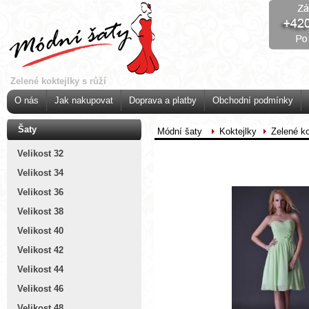
Zelené koktejlky s růží
O nás
Jak nakupovat
Doprava a platby
Obchodní podmínky
Šaty
Módní šaty
Koktejlky
Zelené ko
Velikost 32
Velikost 34
Velikost 36
Velikost 38
Velikost 40
Velikost 42
Velikost 44
Velikost 46
Velikost 48