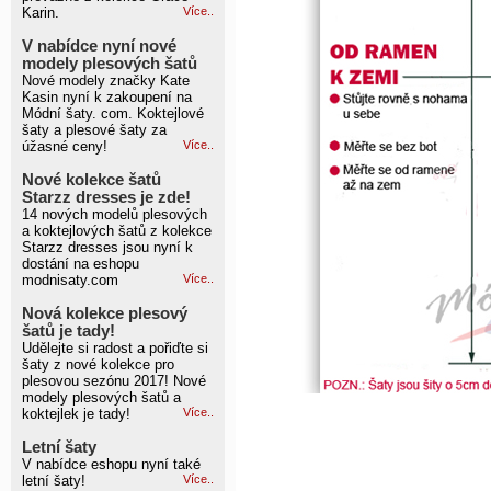
Karin.
Více..
V nabídce nyní nové
modely plesových šatů
Nové modely značky Kate
Kasin nyní k zakoupení na
Módní šaty. com. Koktejlové
šaty a plesové šaty za
úžasné ceny!
Více..
Nové kolekce šatů
Starzz dresses je zde!
14 nových modelů plesových
a koktejlových šatů z kolekce
Starzz dresses jsou nyní k
dostání na eshopu
modnisaty.com
Více..
Nová kolekce plesový
šatů je tady!
Udělejte si radost a pořiďte si
šaty z nové kolekce pro
plesovou sezónu 2017! Nové
modely plesových šatů a
koktejlek je tady!
Více..
Letní šaty
V nabídce eshopu nyní také
letní šaty!
Více..