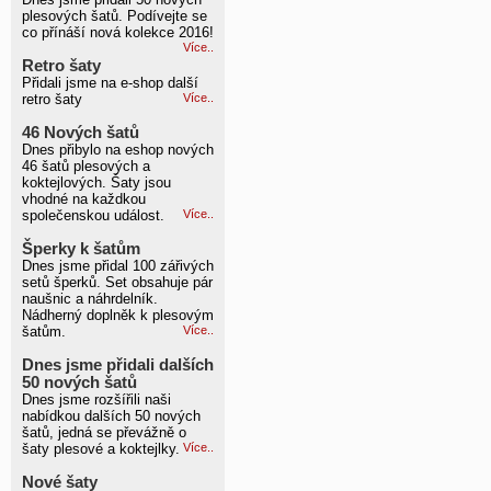
plesových šatů. Podívejte se
co přínáší nová kolekce 2016!
Více..
Retro šaty
Přidali jsme na e-shop další
retro šaty
Více..
46 Nových šatů
Dnes přibylo na eshop nových
46 šatů plesových a
koktejlových. Šaty jsou
vhodné na každkou
společenskou událost.
Více..
Šperky k šatům
Dnes jsme přidal 100 zářivých
setů šperků. Set obsahuje pár
naušnic a náhrdelník.
Nádherný doplněk k plesovým
šatům.
Více..
Dnes jsme přidali dalších
50 nových šatů
Dnes jsme rozšířili naši
nabídkou dalších 50 nových
šatů, jedná se převážně o
šaty plesové a koktejlky.
Více..
Nové šaty