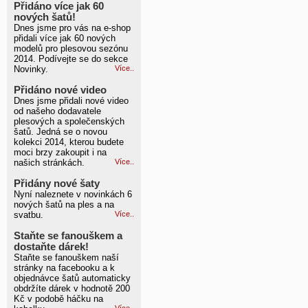
Přidáno více jak 60
nových šatů!
Dnes jsme pro vás na e-shop
přidali více jak 60 nových
modelů pro plesovou sezónu
2014. Podívejte se do sekce
Novinky.
Více..
Přidáno nové video
Dnes jsme přidali nové video
od našeho dodavatele
plesových a společenských
šatů. Jedná se o novou
kolekci 2014, kterou budete
moci brzy zakoupit i na
našich stránkách.
Více..
Přidány nové šaty
Nyní naleznete v novinkách 6
nových šatů na ples a na
svatbu.
Více..
Staňte se fanouškem a
dostaňte dárek!
Staňte se fanouškem naší
stránky na facebooku a k
objednávce šatů automaticky
obdržíte dárek v hodnotě 200
Kč v podobě háčku na
Více..