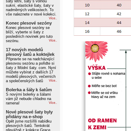
šaty letní, šaty s volnou
sukní, elastické šaty, šaty v
nadměrných velikostech. To
vše naleznete v nové kolekci.
Více..
Konec plesové sezóny
Konec plesové sezóny se
blíží, vyberte si šaty z
posledních novinek pro tuto
sezónu.
Více..
17 nových modelů
plesový šatů a koktejlek
Připravte se na nadcházející
plesovou sezónu a pořidte si
šaty z Módní šaty. com. Nyní
můžete vybírat z dalších 17
modelů plesových, večerních
a společenských šatů
Více..
Bolerka a šály k šatům
S novými bolerky a šálami
vám již nebude chladno na
ramena!
Více..
Nové plesové šaty byly
přidány na e-shop
Opět jsme rozšířili nabídku
plesových šatů. Tentokrát
převážně z kolekce Grace