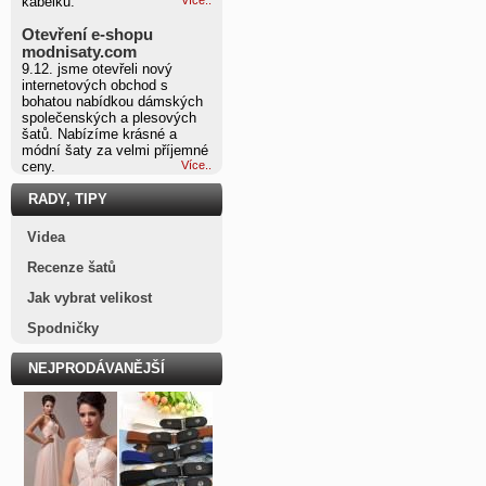
kabelku.
Otevření e-shopu
modnisaty.com
9.12. jsme otevřeli nový
internetových obchod s
bohatou nabídkou dámských
společenských a plesových
šatů. Nabízíme krásné a
módní šaty za velmi příjemné
ceny.
Více..
RADY, TIPY
Videa
Recenze šatů
Jak vybrat velikost
Spodničky
NEJPRODÁVANĚJŠÍ