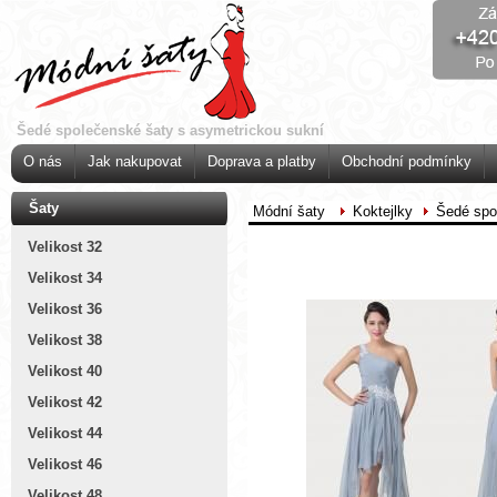
Šedé společenské šaty s asymetrickou sukní
O nás
Jak nakupovat
Doprava a platby
Obchodní podmínky
Šaty
Módní šaty
Koktejlky
Šedé spo
Velikost 32
Velikost 34
Velikost 36
Velikost 38
Velikost 40
Velikost 42
Velikost 44
Velikost 46
Velikost 48