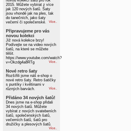
novou kolekci šatů pro rok
2015. Můžete vybírat z více
jak 120 nových šatů. Šaty
jsou vhondé jak na ples, tak
do tanečních, jako šaty
večerní či společenské.
Více..
Připravujeme pro vás
novou kolekci
Již nová kolekce brzy!
Podívejte se na video nových
šatů, na které se můžete
těšit.
https://www.youtube.com/watch?
v=Okzdg4a8RTg
Více..
Nové retro šaty
Rozšířili jsme náš e-shop o
nové retro šaty. Retro šatičky
s puntíky i květinami v
různých barvách.
Více..
Přidáno 34 nových šatů!
Dnes jsme na e-shop přidali
34 nových šatů. Můžete
vybírat z nových svatebeních
šatů, společenských šatů,
večerních šatů, šatů pro
družičky a plesových šatů.
Více..