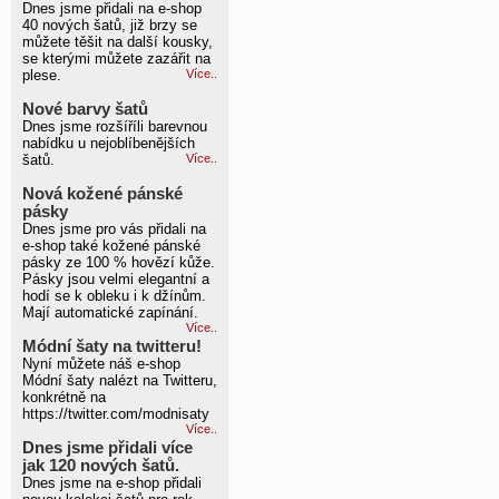
Dnes jsme přidali na e-shop
40 nových šatů, již brzy se
můžete těšit na další kousky,
se kterými můžete zazářit na
plese.
Více..
Nové barvy šatů
Dnes jsme rozšíříli barevnou
nabídku u nejoblíbenějších
šatů.
Více..
Nová kožené pánské
pásky
Dnes jsme pro vás přidali na
e-shop také kožené pánské
pásky ze 100 % hovězí kůže.
Pásky jsou velmi elegantní a
hodí se k obleku i k džínům.
Mají automatické zapínání.
Více..
Módní šaty na twitteru!
Nyní můžete náš e-shop
Módní šaty nalézt na Twitteru,
konkrétně na
https://twitter.com/modnisaty
Více..
Dnes jsme přidali více
jak 120 nových šatů.
Dnes jsme na e-shop přidali