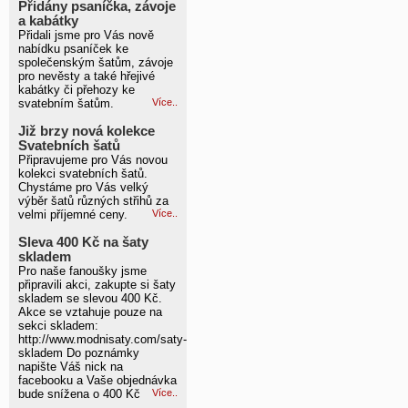
Přidány psaníčka, závoje
a kabátky
Přidali jsme pro Vás nově
nabídku psaníček ke
společenským šatům, závoje
pro nevěsty a také hřejivé
kabátky či přehozy ke
svatebním šatům.
Více..
Již brzy nová kolekce
Svatebních šatů
Připravujeme pro Vás novou
kolekci svatebních šatů.
Chystáme pro Vás velký
výběr šatů různých střihů za
velmi příjemné ceny.
Více..
Sleva 400 Kč na šaty
skladem
Pro naše fanoušky jsme
připravili akci, zakupte si šaty
skladem se slevou 400 Kč.
Akce se vztahuje pouze na
sekci skladem:
http://www.modnisaty.com/saty-
skladem Do poznámky
napište Váš nick na
facebooku a Vaše objednávka
bude snížena o 400 Kč
Více..