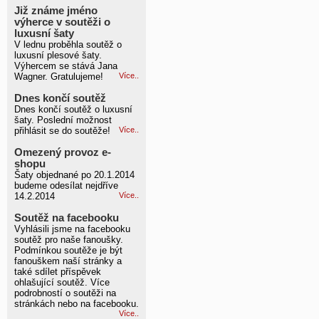
Již známe jméno
výherce v soutěži o
luxusní šaty
V lednu proběhla soutěž o
luxusní plesové šaty.
Výhercem se stává Jana
Wagner. Gratulujeme!
Více..
Dnes končí soutěž
Dnes končí soutěž o luxusní
šaty. Poslední možnost
přihlásit se do soutěže!
Více..
Omezený provoz e-
shopu
Šaty objednané po 20.1.2014
budeme odesílat nejdříve
14.2.2014
Více..
Soutěž na facebooku
Vyhlásili jsme na facebooku
soutěž pro naše fanoušky.
Podmínkou soutěže je být
fanouškem naší stránky a
také sdílet příspěvek
ohlašující soutěž. Více
podrobností o soutěži na
stránkách nebo na facebooku.
Více..