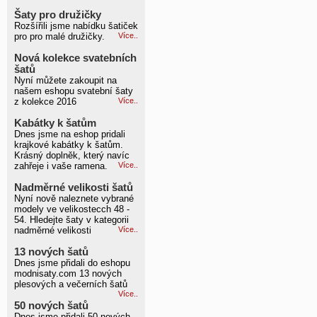
Šaty pro družičky
Rozšířili jsme nabídku šatiček
pro pro malé družičky.
Více..
Nová kolekce svatebních
šatů
Nyní můžete zakoupit na
našem eshopu svatební šaty
z kolekce 2016
Více..
Kabátky k šatům
Dnes jsme na eshop pridali
krajkové kabátky k šatům.
Krásný doplněk, který navíc
zahřeje i vaše ramena.
Více..
Nadměrné velikosti šatů
Nyní nově naleznete vybrané
modely ve velikostecch 48 -
54. Hledejte šaty v kategorii
nadměrné velikosti
Více..
13 nových šatů
Dnes jsme přidali do eshopu
modnisaty.com 13 nových
plesových a večerních šatů
Více..
50 nových šatů
Dnes jsme přidali 50 nových