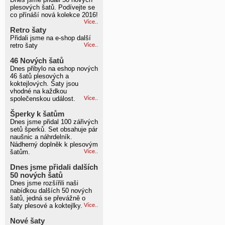
plesových šatů. Podívejte se
co přínáší nová kolekce 2016!
Více..
Retro šaty
Přidali jsme na e-shop další
retro šaty
Více..
46 Nových šatů
Dnes přibylo na eshop nových
46 šatů plesových a
koktejlových. Šaty jsou
vhodné na každkou
společenskou událost.
Více..
Šperky k šatům
Dnes jsme přidal 100 zářivých
setů šperků. Set obsahuje pár
naušnic a náhrdelník.
Nádherný doplněk k plesovým
šatům.
Více..
Dnes jsme přidali dalších
50 nových šatů
Dnes jsme rozšířili naši
nabídkou dalších 50 nových
šatů, jedná se převážně o
šaty plesové a koktejlky.
Více..
Nové šaty