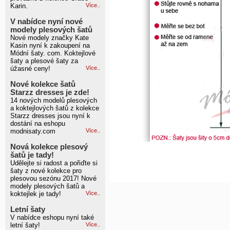
Karin.
Více..
V nabídce nyní nové
modely plesových šatů
Nové modely značky Kate
Kasin nyní k zakoupení na
Módní šaty. com. Koktejlové
šaty a plesové šaty za
úžasné ceny!
Více..
Nové kolekce šatů
Starzz dresses je zde!
14 nových modelů plesových
a koktejlových šatů z kolekce
Starzz dresses jsou nyní k
dostání na eshopu
modnisaty.com
Více..
Nová kolekce plesový
šatů je tady!
Udělejte si radost a pořiďte si
šaty z nové kolekce pro
plesovou sezónu 2017! Nové
modely plesových šatů a
koktejlek je tady!
Více..
Letní šaty
V nabídce eshopu nyní také
letní šaty!
Více..