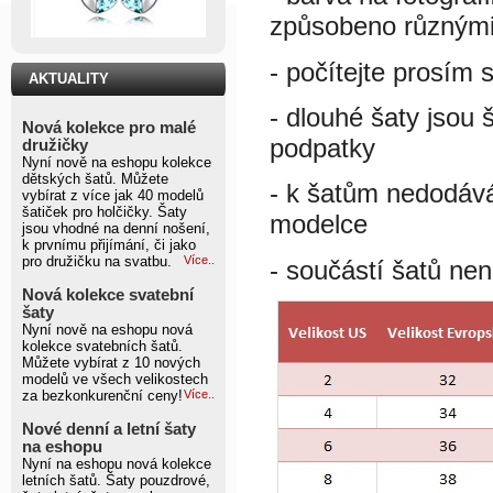
způsobeno různými 
- počítejte prosím 
AKTUALITY
- dlouhé šaty jsou 
Nová kolekce pro malé
podpatky
družičky
Nyní nově na eshopu kolekce
dětských šatů. Můžete
- k šatům nedodáv
vybírat z více jak 40 modelů
šatiček pro holčičky. Šaty
modelce
jsou vhodné na denní nošení,
k prvnímu přijímání, či jako
pro družičku na svatbu.
Více..
- součástí šatů nen
Nová kolekce svatební
šaty
Nyní nově na eshopu nová
kolekce svatebních šatů.
Můžete vybírat z 10 nových
modelů ve všech velikostech
za bezkonkurenční ceny!
Více..
Nové denní a letní šaty
na eshopu
Nyní na eshopu nová kolekce
letních šatů. Šaty pouzdrové,