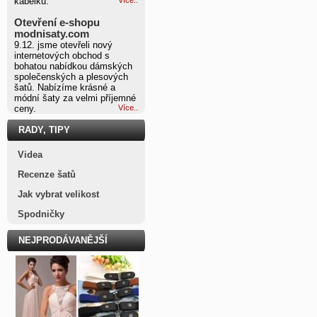
kabelku.
Otevření e-shopu
modnisaty.com
9.12. jsme otevřeli nový
internetových obchod s
bohatou nabídkou dámských
společenských a plesových
šatů. Nabízíme krásné a
módní šaty za velmi příjemné
ceny.
Více..
RADY, TIPY
Videa
Recenze šatů
Jak vybrat velikost
Spodničky
NEJPRODÁVANĚJŠÍ