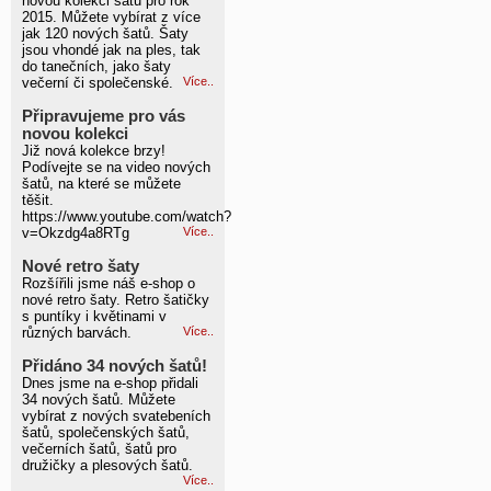
novou kolekci šatů pro rok
2015. Můžete vybírat z více
jak 120 nových šatů. Šaty
jsou vhondé jak na ples, tak
do tanečních, jako šaty
večerní či společenské.
Více..
Připravujeme pro vás
novou kolekci
Již nová kolekce brzy!
Podívejte se na video nových
šatů, na které se můžete
těšit.
https://www.youtube.com/watch?
v=Okzdg4a8RTg
Více..
Nové retro šaty
Rozšířili jsme náš e-shop o
nové retro šaty. Retro šatičky
s puntíky i květinami v
různých barvách.
Více..
Přidáno 34 nových šatů!
Dnes jsme na e-shop přidali
34 nových šatů. Můžete
vybírat z nových svatebeních
šatů, společenských šatů,
večerních šatů, šatů pro
družičky a plesových šatů.
Více..