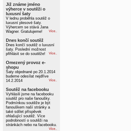
Již známe jméno
výherce v soutěži o
luxusní šaty
V lednu proběhla soutěž o
luxusní plesové šaty.
Výhercem se stává Jana
Wagner. Gratulujeme!
Více..
Dnes končí soutěž
Dnes končí soutěž o luxusní
šaty. Poslední možnost
přihlásit se do soutěže!
Více..
Omezený provoz e-
shopu
Šaty objednané po 20.1.2014
budeme odesílat nejdříve
14.2.2014
Více..
Soutěž na facebooku
Vyhlásili jsme na facebooku
soutěž pro naše fanoušky.
Podmínkou soutěže je být
fanouškem naší stránky a
také sdílet příspěvek
ohlašující soutěž. Více
podrobností o soutěži na
stránkách nebo na facebooku.
Více..