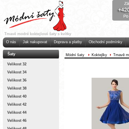
Tmavě modré koktejlové šaty s kvítky
O nás
Jak nakupovat
Doprava a platby
Obchodní podmínky
Šaty
Módní šaty
Koktejlky
Tmavě mo
Velikost 32
Velikost 34
Velikost 36
Velikost 38
Velikost 40
Velikost 42
Velikost 44
Velikost 46
Velikost 48