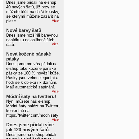
Dnes jsme přidali na e-shop
40 nových šatů, již brzy se
můžete těšit na další kousky,
se kterými můžete zazářit na
plese.
Více..
Nové barvy šatů
Dnes jsme rozšíříli barevnou
nabídku u nejoblíbenějších
šatů.
Více..
Nová kožené pánské
pásky
Dnes jsme pro vás přidali na
e-shop také kožené pánské
pásky ze 100 % hovězí kůže.
Pásky jsou velmi elegantní a
hodí se k obleku i k džínům.
Mají automatické zapínání.
Více..
Módní šaty na twitteru!
Nyní můžete náš e-shop
Módní šaty nalézt na Twitteru,
konkrétně na
https://twitter.com/modnisaty
Více..
Dnes jsme přidali více
jak 120 nových šatů.
Dnes jsme na e-shop přidali