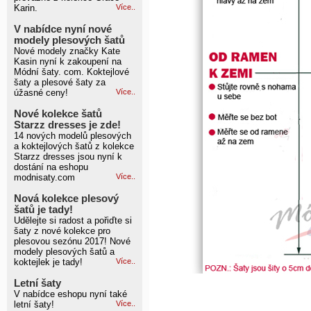
Karin.
Více..
V nabídce nyní nové
modely plesových šatů
Nové modely značky Kate
Kasin nyní k zakoupení na
Módní šaty. com. Koktejlové
šaty a plesové šaty za
úžasné ceny!
Více..
Nové kolekce šatů
Starzz dresses je zde!
14 nových modelů plesových
a koktejlových šatů z kolekce
Starzz dresses jsou nyní k
dostání na eshopu
modnisaty.com
Více..
Nová kolekce plesový
šatů je tady!
Udělejte si radost a pořiďte si
šaty z nové kolekce pro
plesovou sezónu 2017! Nové
modely plesových šatů a
koktejlek je tady!
Více..
Letní šaty
V nabídce eshopu nyní také
letní šaty!
Více..