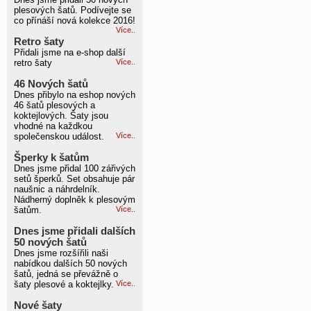
plesových šatů. Podívejte se
co přínáší nová kolekce 2016!
Více..
Retro šaty
Přidali jsme na e-shop další
retro šaty
Více..
46 Nových šatů
Dnes přibylo na eshop nových
46 šatů plesových a
koktejlových. Šaty jsou
vhodné na každkou
společenskou událost.
Více..
Šperky k šatům
Dnes jsme přidal 100 zářivých
setů šperků. Set obsahuje pár
naušnic a náhrdelník.
Nádherný doplněk k plesovým
šatům.
Více..
Dnes jsme přidali dalších
50 nových šatů
Dnes jsme rozšířili naši
nabídkou dalších 50 nových
šatů, jedná se převážně o
šaty plesové a koktejlky.
Více..
Nové šaty