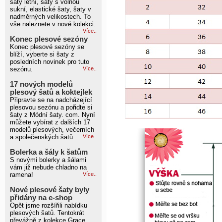
šaty letní, šaty s volnou
sukní, elastické šaty, šaty v
nadměrných velikostech. To
vše naleznete v nové kolekci.
Více..
Konec plesové sezóny
Konec plesové sezóny se
blíží, vyberte si šaty z
posledních novinek pro tuto
sezónu.
Více..
17 nových modelů
plesový šatů a koktejlek
Připravte se na nadcházející
plesovou sezónu a pořidte si
šaty z Módní šaty. com. Nyní
můžete vybírat z dalších 17
modelů plesových, večerních
a společenských šatů
Více..
Bolerka a šály k šatům
S novými bolerky a šálami
vám již nebude chladno na
ramena!
Více..
Nové plesové šaty byly
přidány na e-shop
Opět jsme rozšířili nabídku
plesových šatů. Tentokrát
převážně z kolekce Grace