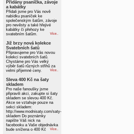
Přidány psaníčka, závoje
a kabátky
Přidali jsme pro Vás nově
nabídku psaníček ke
společenským šatům, závoje
pro nevěsty a také hřejivé
kabátky či přehozy ke
svatebním šatům.
Více..
Již brzy nová kolekce
Svatebních šatů
Připravujeme pro Vás novou
kolekci svatebních šatů.
Chystáme pro Vás velký
výběr šatů různých střihů za
velmi příjemné ceny.
Více..
Sleva 400 Kč na šaty
skladem
Pro naše fanoušky jsme
připravili akci, zakupte si šaty
skladem se slevou 400 Kč.
Akce se vztahuje pouze na
sekci skladem:
http://www.modnisaty.com/saty-
skladem Do poznámky
napište Váš nick na
facebooku a Vaše objednávka
bude snížena o 400 Kč
Více..