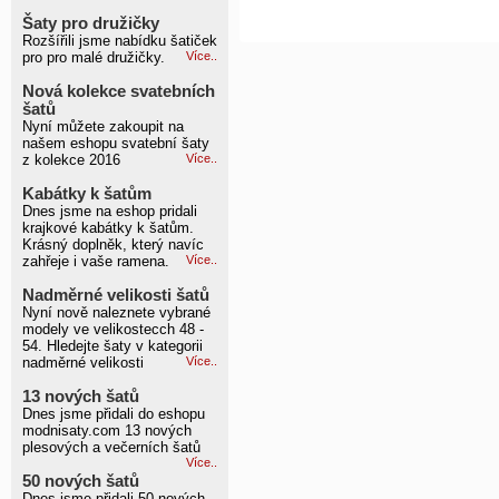
Šaty pro družičky
Rozšířili jsme nabídku šatiček
pro pro malé družičky.
Více..
Nová kolekce svatebních
šatů
Nyní můžete zakoupit na
našem eshopu svatební šaty
z kolekce 2016
Více..
Kabátky k šatům
Dnes jsme na eshop pridali
krajkové kabátky k šatům.
Krásný doplněk, který navíc
zahřeje i vaše ramena.
Více..
Nadměrné velikosti šatů
Nyní nově naleznete vybrané
modely ve velikostecch 48 -
54. Hledejte šaty v kategorii
nadměrné velikosti
Více..
13 nových šatů
Dnes jsme přidali do eshopu
modnisaty.com 13 nových
plesových a večerních šatů
Více..
50 nových šatů
Dnes jsme přidali 50 nových