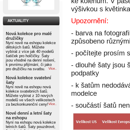
ke kolenům. V pase
výšivkou s květink
Upozornění:
AKTUALITY
- barva na fotograf
Nová kolekce pro malé
družičky
způsobeno různými 
Nyní nově na eshopu kolekce
dětských šatů. Můžete
- počítejte prosím 
vybírat z více jak 40 modelů
šatiček pro holčičky. Šaty
jsou vhodné na denní nošení,
- dlouhé šaty jsou 
k prvnímu přijímání, či jako
pro družičku na svatbu.
Více..
podpatky
Nová kolekce svatební
šaty
- k šatům nedodáv
Nyní nově na eshopu nová
kolekce svatebních šatů.
modelce
Můžete vybírat z 10 nových
modelů ve všech velikostech
- součástí šatů nen
za bezkonkurenční ceny!
Více..
Nové denní a letní šaty
na eshopu
Nyní na eshopu nová kolekce
letních šatů. Šaty pouzdrové,