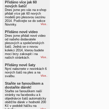
Přidáno více jak 60
nových šatů!
Dnes jsme pro vás na e-shop
přidali více jak 60 nových
modelů pro plesovou sezónu
2014. Podívejte se do sekce
Novinky.
Více..
Přidáno nové video
Dnes jsme přidali nové video
od našeho dodavatele
plesových a společenských
šatů. Jedná se o novou
kolekci 2014, kterou budete
moci brzy zakoupit i na
našich stránkách.
Více..
Přidány nové šaty
Nyní naleznete v novinkách 6
nových šatů na ples a na
svatbu.
Více..
Staňte se fanouškem a
dostaňte dárek!
Staňte se fanouškem naší
stránky na facebooku a k
objednávce šatů automaticky
obdržíte dárek v hodnotě 200
Kč v podobě háčku na
Více..