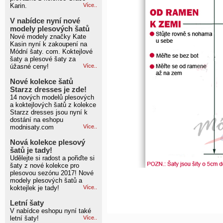
Karin.
Více..
V nabídce nyní nové
modely plesových šatů
Nové modely značky Kate
Kasin nyní k zakoupení na
Módní šaty. com. Koktejlové
šaty a plesové šaty za
úžasné ceny!
Více..
Nové kolekce šatů
Starzz dresses je zde!
14 nových modelů plesových
a koktejlových šatů z kolekce
Starzz dresses jsou nyní k
dostání na eshopu
modnisaty.com
Více..
Nová kolekce plesový
šatů je tady!
Udělejte si radost a pořiďte si
šaty z nové kolekce pro
plesovou sezónu 2017! Nové
modely plesových šatů a
koktejlek je tady!
Více..
Letní šaty
V nabídce eshopu nyní také
letní šaty!
Více..