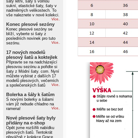
šaty letní, šaty s volnou
sukní, elastické šaty, šaty v
nadměrných velikostech. To
vše naleznete v nové kolekci.
Více..
Konec plesové sezóny
Konec plesové sezóny se
blíží, vyberte si šaty z
posledních novinek pro tuto
sezónu.
Více..
17 nových modelů
plesový šatů a koktejlek
Připravte se na nadcházející
plesovou sezónu a pořidte si
šaty z Módní šaty. com. Nyní
můžete vybírat z dalších 17
modelů plesových, večerních
a společenských šatů
Více..
Bolerka a šály k šatům
S novými bolerky a šálami
vám již nebude chladno na
ramena!
Více..
Nové plesové šaty byly
přidány na e-shop
Opět jsme rozšířili nabídku
plesových šatů. Tentokrát
převážně z kolekce Grace