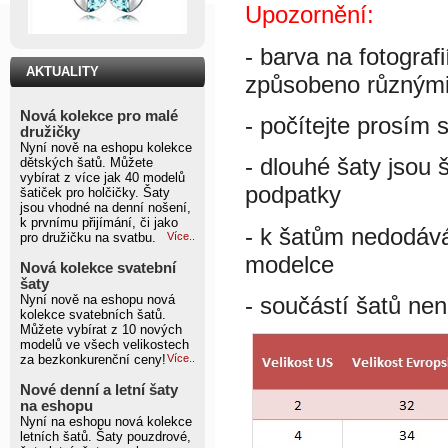
Upozornění:
- barva na fotograf
AKTUALITY
způsobeno různými 
Nová kolekce pro malé
- počítejte prosím 
družičky
Nyní nově na eshopu kolekce
- dlouhé šaty jsou 
dětských šatů. Můžete
vybírat z více jak 40 modelů
podpatky
šatiček pro holčičky. Šaty
jsou vhodné na denní nošení,
k prvnímu přijímání, či jako
- k šatům nedodáv
pro družičku na svatbu.
Více..
modelce
Nová kolekce svatební
šaty
Nyní nově na eshopu nová
- součástí šatů nen
kolekce svatebních šatů.
Můžete vybírat z 10 nových
modelů ve všech velikostech
za bezkonkurenční ceny!
Více..
Nové denní a letní šaty
na eshopu
Nyní na eshopu nová kolekce
letních šatů. Šaty pouzdrové,