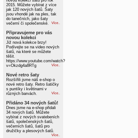
novou kolekci šatů pro rok
2015. Můžete vybírat z více
jak 120 nových šatů. Šaty
jsou vhondé jak na ples, tak
do tanečních, jako šaty
večerní či společenské.
Více..
Připravujeme pro vás
novou kolekci
Již nová kolekce brzy!
Podívejte se na video nových
šatů, na které se můžete
těšit.
https://www.youtube.com/watch?
v=Okzdg4a8RTg
Více..
Nové retro šaty
Rozšířili jsme náš e-shop o
nové retro šaty. Retro šatičky
s puntíky i květinami v
různých barvách.
Více..
Přidáno 34 nových šatů!
Dnes jsme na e-shop přidali
34 nových šatů. Můžete
vybírat z nových svatebeních
šatů, společenských šatů,
večerních šatů, šatů pro
družičky a plesových šatů.
Více..