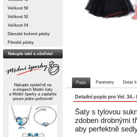
Velikost 50
Velikost 52
Velikost 54
Dámské kožené pásky
Pánské pásky
Nakupte také a ušetřete!
Parametry
Dotaz k
Popis
Nakupte společně na
e-shopech Módní šaty
a Módní šperky a zaplatíte
Detailní popis pro Vel. 34
pouze jedno poštovné!
Šaty s tylovou sukn
zdoben drobnými tř
aby perfektně sedl