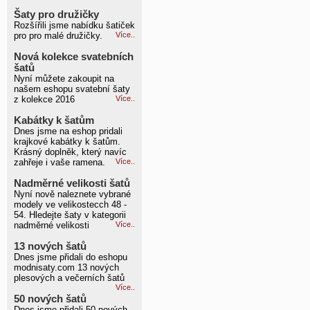
Šaty pro družičky
Rozšířili jsme nabídku šatiček
pro pro malé družičky.
Více..
Nová kolekce svatebních
šatů
Nyní můžete zakoupit na
našem eshopu svatební šaty
z kolekce 2016
Více..
Kabátky k šatům
Dnes jsme na eshop pridali
krajkové kabátky k šatům.
Krásný doplněk, který navíc
zahřeje i vaše ramena.
Více..
Nadměrné velikosti šatů
Nyní nově naleznete vybrané
modely ve velikostecch 48 -
54. Hledejte šaty v kategorii
nadměrné velikosti
Více..
13 nových šatů
Dnes jsme přidali do eshopu
modnisaty.com 13 nových
plesových a večerních šatů
Více..
50 nových šatů
Dnes jsme přidali 50 nových