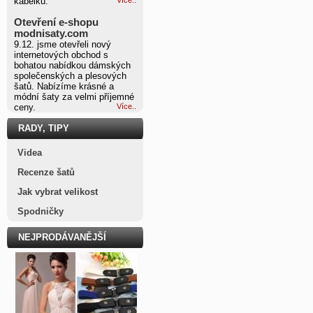
kabelku.
Otevření e-shopu
modnisaty.com
9.12. jsme otevřeli nový
internetových obchod s
bohatou nabídkou dámských
společenských a plesových
šatů. Nabízíme krásné a
módní šaty za velmi příjemné
ceny.
Více..
RADY, TIPY
Videa
Recenze šatů
Jak vybrat velikost
Spodničky
NEJPRODÁVANĚJŠÍ