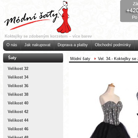
Koktejlky se zdobeným korzetem – více barev
O nás
Jak nakupovat
Doprava a platby
Obchodní podmínky
Šaty
Módní šaty
Vel. 34.- Koktejlky s
Velikost 32
Velikost 34
Velikost 36
Velikost 38
Velikost 40
Velikost 42
Velikost 44
Velikost 46
Velikost 48