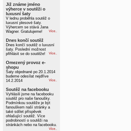
Již známe jméno
výherce v soutěži o
luxusní šaty
V lednu proběhla soutěž o
luxusní plesové šaty.
Výhercem se stává Jana
Wagner. Gratulujeme!
Více..
Dnes končí soutěž
Dnes končí soutěž o luxusní
šaty. Poslední možnost
přihlásit se do soutěže!
Více..
Omezený provoz e-
shopu
Šaty objednané po 20.1.2014
budeme odesílat nejdříve
14.2.2014
Více..
Soutěž na facebooku
Vyhlásili jsme na facebooku
soutěž pro naše fanoušky.
Podmínkou soutěže je být
fanouškem naší stránky a
také sdílet příspěvek
ohlašující soutěž. Více
podrobností o soutěži na
stránkách nebo na facebooku.
Více..