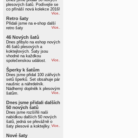
plesových šatů. Podívejte se
co přínáší nová kolekce 2016!
Více..
Retro šaty
Přidali jsme na e-shop další
retro šaty
Více..
46 Nových šatů
Dnes přibylo na eshop nových
46 šatů plesových a
koktejlových. Šaty jsou
vhodné na každkou
společenskou událost.
Více..
Šperky k šatům
Dnes jsme přidal 100 zářivých
setů šperků. Set obsahuje pár
naušnic a náhrdelník.
Nádherný doplněk k plesovým
šatům.
Více..
Dnes jsme přidali dalších
50 nových šatů
Dnes jsme rozšířili naši
nabídkou dalších 50 nových
šatů, jedná se převážně o
šaty plesové a koktejlky.
Více..
Nové šaty