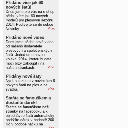
Přidáno více jak 60
nových šatů!
Dnes jsme pro vás na e-shop
přidali více jak 60 nových
modelů pro plesovou sezónu
2014. Podívejte se do sekce
Novinky.
Více..
Přidáno nové video
Dnes jsme přidali nové video
od našeho dodavatele
plesových a společenských
šatů. Jedná se o novou
kolekci 2014, kterou budete
moci brzy zakoupit i na
našich stránkách.
Více..
Přidány nové šaty
Nyní naleznete v novinkách 6
nových šatů na ples a na
svatbu.
Více..
Staňte se fanouškem a
dostaňte dárek!
Staňte se fanouškem naší
stránky na facebooku a k
objednávce šatů automaticky
obdržíte dárek v hodnotě 200
Kč v podobě háčku na
Více..