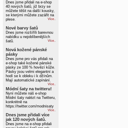
Dnes jsme přidali na e-shop
40 nových šatů, již brzy se
můžete těšit na další kousky,
se kterými můžete zazářit na
plese.
Více..
Nové barvy šatů
Dnes jsme rozšíříli barevnou
nabídku u nejoblíbenějších
šatů.
Více..
Nová kožené pánské
pásky
Dnes jsme pro vás přidali na
e-shop také kožené pánské
pásky ze 100 % hovězí kůže.
Pásky jsou velmi elegantní a
hodí se k obleku i k džínům.
Mají automatické zapínání.
Více..
Módní šaty na twitteru!
Nyní můžete náš e-shop
Módní šaty nalézt na Twitteru,
konkrétně na
https://twitter.com/modnisaty
Více..
Dnes jsme přidali více
jak 120 nových šatů.
Dnes jsme na e-shop přidali