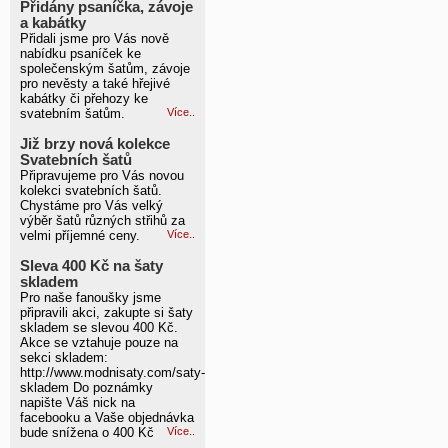
Přidány psaníčka, závoje
a kabátky
Přidali jsme pro Vás nově
nabídku psaníček ke
společenským šatům, závoje
pro nevěsty a také hřejivé
kabátky či přehozy ke
svatebním šatům.
Více..
Již brzy nová kolekce
Svatebních šatů
Připravujeme pro Vás novou
kolekci svatebních šatů.
Chystáme pro Vás velký
výběr šatů různých střihů za
velmi příjemné ceny.
Více..
Sleva 400 Kč na šaty
skladem
Pro naše fanoušky jsme
připravili akci, zakupte si šaty
skladem se slevou 400 Kč.
Akce se vztahuje pouze na
sekci skladem:
http://www.modnisaty.com/saty-
skladem Do poznámky
napište Váš nick na
facebooku a Vaše objednávka
bude snížena o 400 Kč
Více..