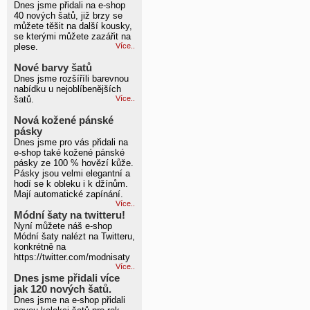
Dnes jsme přidali na e-shop
40 nových šatů, již brzy se
můžete těšit na další kousky,
se kterými můžete zazářit na
plese.
Více..
Nové barvy šatů
Dnes jsme rozšíříli barevnou
nabídku u nejoblíbenějších
šatů.
Více..
Nová kožené pánské
pásky
Dnes jsme pro vás přidali na
e-shop také kožené pánské
pásky ze 100 % hovězí kůže.
Pásky jsou velmi elegantní a
hodí se k obleku i k džínům.
Mají automatické zapínání.
Více..
Módní šaty na twitteru!
Nyní můžete náš e-shop
Módní šaty nalézt na Twitteru,
konkrétně na
https://twitter.com/modnisaty
Více..
Dnes jsme přidali více
jak 120 nových šatů.
Dnes jsme na e-shop přidali