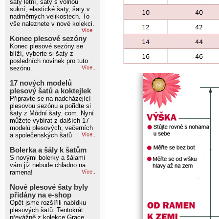
šaty letní, šaty s volnou
sukní, elastické šaty, šaty v
nadměrných velikostech. To
vše naleznete v nové kolekci.
Více..
Konec plesové sezóny
Konec plesové sezóny se
blíží, vyberte si šaty z
posledních novinek pro tuto
sezónu.
Více..
17 nových modelů
plesový šatů a koktejlek
Připravte se na nadcházející
plesovou sezónu a pořidte si
šaty z Módní šaty. com. Nyní
můžete vybírat z dalších 17
modelů plesových, večerních
a společenských šatů
Více..
Bolerka a šály k šatům
S novými bolerky a šálami
vám již nebude chladno na
ramena!
Více..
Nové plesové šaty byly
přidány na e-shop
Opět jsme rozšířili nabídku
plesových šatů. Tentokrát
převážně z kolekce Grace