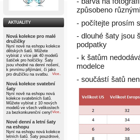
- barva na fotograf
způsobeno různými 
- počítejte prosím 
AKTUALITY
- dlouhé šaty jsou 
Nová kolekce pro malé
družičky
podpatky
Nyní nově na eshopu kolekce
dětských šatů. Můžete
vybírat z více jak 40 modelů
- k šatům nedodáv
šatiček pro holčičky. Šaty
modelce
jsou vhodné na denní nošení,
k prvnímu přijímání, či jako
pro družičku na svatbu.
Více..
- součástí šatů nen
Nová kolekce svatební
šaty
Nyní nově na eshopu nová
kolekce svatebních šatů.
Můžete vybírat z 10 nových
modelů ve všech velikostech
za bezkonkurenční ceny!
Více..
Nové denní a letní šaty
na eshopu
Nyní na eshopu nová kolekce
letních šatů. Šaty pouzdrové,