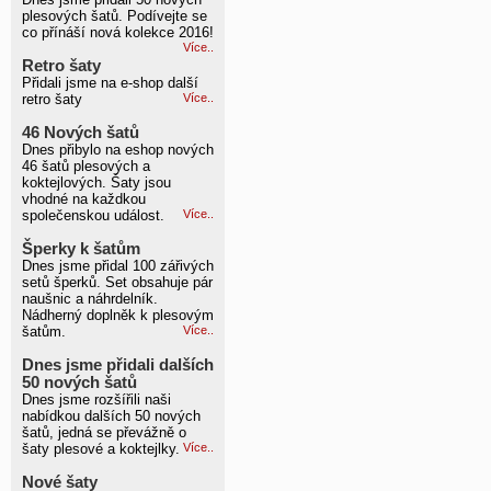
plesových šatů. Podívejte se
co přínáší nová kolekce 2016!
Více..
Retro šaty
Přidali jsme na e-shop další
retro šaty
Více..
46 Nových šatů
Dnes přibylo na eshop nových
46 šatů plesových a
koktejlových. Šaty jsou
vhodné na každkou
společenskou událost.
Více..
Šperky k šatům
Dnes jsme přidal 100 zářivých
setů šperků. Set obsahuje pár
naušnic a náhrdelník.
Nádherný doplněk k plesovým
šatům.
Více..
Dnes jsme přidali dalších
50 nových šatů
Dnes jsme rozšířili naši
nabídkou dalších 50 nových
šatů, jedná se převážně o
šaty plesové a koktejlky.
Více..
Nové šaty