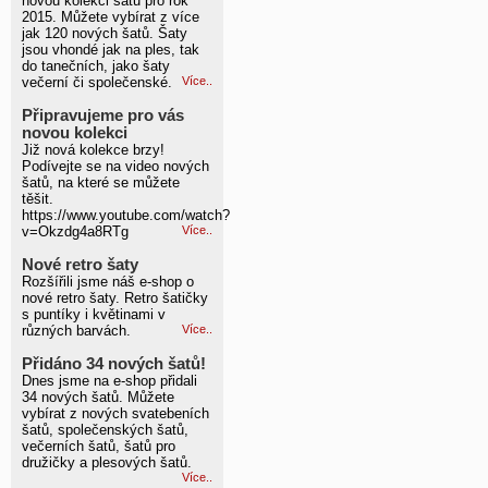
novou kolekci šatů pro rok
2015. Můžete vybírat z více
jak 120 nových šatů. Šaty
jsou vhondé jak na ples, tak
do tanečních, jako šaty
večerní či společenské.
Více..
Připravujeme pro vás
novou kolekci
Již nová kolekce brzy!
Podívejte se na video nových
šatů, na které se můžete
těšit.
https://www.youtube.com/watch?
v=Okzdg4a8RTg
Více..
Nové retro šaty
Rozšířili jsme náš e-shop o
nové retro šaty. Retro šatičky
s puntíky i květinami v
různých barvách.
Více..
Přidáno 34 nových šatů!
Dnes jsme na e-shop přidali
34 nových šatů. Můžete
vybírat z nových svatebeních
šatů, společenských šatů,
večerních šatů, šatů pro
družičky a plesových šatů.
Více..