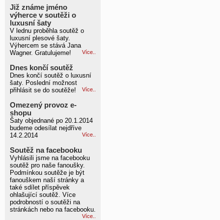
Již známe jméno
výherce v soutěži o
luxusní šaty
V lednu proběhla soutěž o
luxusní plesové šaty.
Výhercem se stává Jana
Wagner. Gratulujeme!
Více..
Dnes končí soutěž
Dnes končí soutěž o luxusní
šaty. Poslední možnost
přihlásit se do soutěže!
Více..
Omezený provoz e-
shopu
Šaty objednané po 20.1.2014
budeme odesílat nejdříve
14.2.2014
Více..
Soutěž na facebooku
Vyhlásili jsme na facebooku
soutěž pro naše fanoušky.
Podmínkou soutěže je být
fanouškem naší stránky a
také sdílet příspěvek
ohlašující soutěž. Více
podrobností o soutěži na
stránkách nebo na facebooku.
Více..