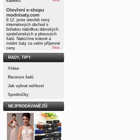
kabelku.
Otevření e-shopu
modnisaty.com
9.12. jsme otevřeli nový
internetových obchod s
bohatou nabídkou dámských
společenských a plesových
šatů. Nabízíme krásné a
módní šaty za velmi příjemné
ceny.
Více..
RADY, TIPY
Videa
Recenze šatů
Jak vybrat velikost
Spodničky
NEJPRODÁVANĚJŠÍ