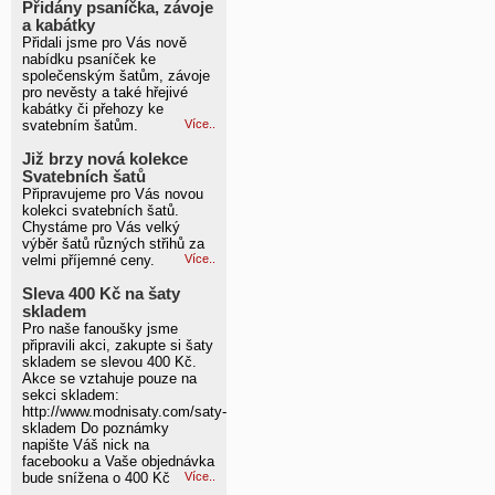
Přidány psaníčka, závoje
a kabátky
Přidali jsme pro Vás nově
nabídku psaníček ke
společenským šatům, závoje
pro nevěsty a také hřejivé
kabátky či přehozy ke
svatebním šatům.
Více..
Již brzy nová kolekce
Svatebních šatů
Připravujeme pro Vás novou
kolekci svatebních šatů.
Chystáme pro Vás velký
výběr šatů různých střihů za
velmi příjemné ceny.
Více..
Sleva 400 Kč na šaty
skladem
Pro naše fanoušky jsme
připravili akci, zakupte si šaty
skladem se slevou 400 Kč.
Akce se vztahuje pouze na
sekci skladem:
http://www.modnisaty.com/saty-
skladem Do poznámky
napište Váš nick na
facebooku a Vaše objednávka
bude snížena o 400 Kč
Více..