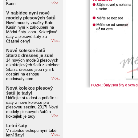
Karin.
Více..
V nabídce nyní nové
modely plesových šatů
Nové modely značky Kate
Kasin nyní k zakoupení na
Módní šaty. com. Koktejlové
šaty a plesové šaty za
úžasné ceny!
Více..
Nové kolekce šatů
Starzz dresses je zde!
14 nových modelů plesových
a koktejlových šatů z kolekce
Starzz dresses jsou nyní k
dostání na eshopu
modnisaty.com
Více..
Nová kolekce plesový
šatů je tady!
Udělejte si radost a pořiďte si
šaty z nové kolekce pro
plesovou sezónu 2017! Nové
modely plesových šatů a
koktejlek je tady!
Více..
Letní šaty
V nabídce eshopu nyní také
letní šaty!
Více..