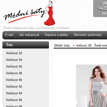
Šedé koktejlové šaty s průhledným živůtkem
O nás
Jak nakupovat
Doprava a platby
Obchodní podmínky
Šaty
Módní šaty
Velikost 38.- Šedé ko
Velikost 32
Velikost 34
Velikost 36
Velikost 38
Velikost 40
Velikost 42
Velikost 44
Velikost 46
Velikost 48