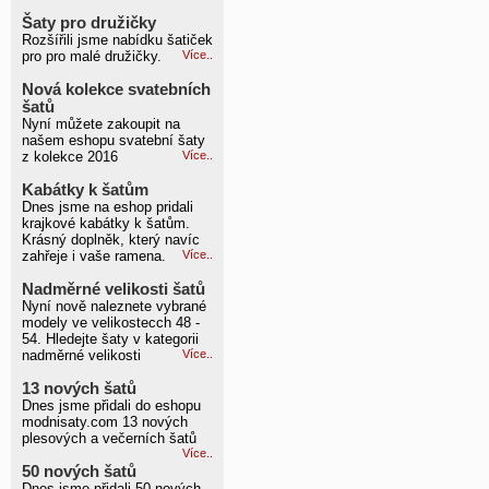
Šaty pro družičky
Rozšířili jsme nabídku šatiček
pro pro malé družičky.
Více..
Nová kolekce svatebních
šatů
Nyní můžete zakoupit na
našem eshopu svatební šaty
z kolekce 2016
Více..
Kabátky k šatům
Dnes jsme na eshop pridali
krajkové kabátky k šatům.
Krásný doplněk, který navíc
zahřeje i vaše ramena.
Více..
Nadměrné velikosti šatů
Nyní nově naleznete vybrané
modely ve velikostecch 48 -
54. Hledejte šaty v kategorii
nadměrné velikosti
Více..
13 nových šatů
Dnes jsme přidali do eshopu
modnisaty.com 13 nových
plesových a večerních šatů
Více..
50 nových šatů
Dnes jsme přidali 50 nových