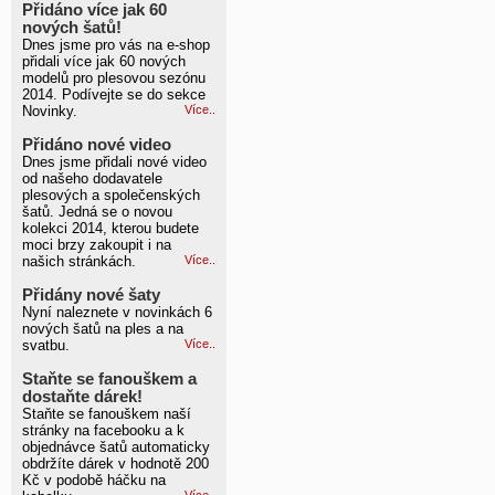
Přidáno více jak 60
nových šatů!
Dnes jsme pro vás na e-shop
přidali více jak 60 nových
modelů pro plesovou sezónu
2014. Podívejte se do sekce
Novinky.
Více..
Přidáno nové video
Dnes jsme přidali nové video
od našeho dodavatele
plesových a společenských
šatů. Jedná se o novou
kolekci 2014, kterou budete
moci brzy zakoupit i na
našich stránkách.
Více..
Přidány nové šaty
Nyní naleznete v novinkách 6
nových šatů na ples a na
svatbu.
Více..
Staňte se fanouškem a
dostaňte dárek!
Staňte se fanouškem naší
stránky na facebooku a k
objednávce šatů automaticky
obdržíte dárek v hodnotě 200
Kč v podobě háčku na
Více..