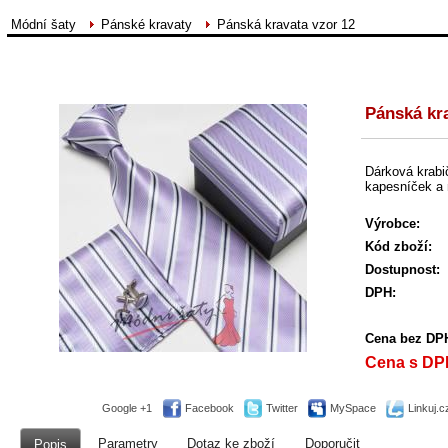
Módní šaty
Pánské kravaty
Pánská kravata vzor 12
Pánská kr
Dárková krabi
kapesníček a 
Výrobce:
Kód zboží:
Dostupnost:
DPH:
Cena bez DP
Cena s DP
Google +1
Facebook
Twitter
MySpace
Linkuj.c
Parametry
Dotaz ke zboží
Doporučit
Popis